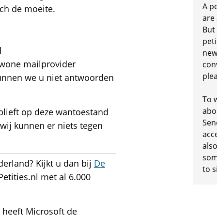
A p
ich de moeite.
are
But
peti
l
new
ewone mailprovider
conv
plea
kunnen we u niet antwoorden
To w
abo
ublieft op deze wantoestand
Sen
n wij kunnen er niets tegen
acc
also
some
erland? Kijkt u dan bij
De
to s
Petities.nl met al 6.000
heeft Microsoft de