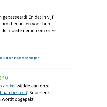
 gepasseerd! En dat in vijf
n enorm bedanken voor hun
n de moeite nemen om onze
ale Garden in Stadswandelpark
040!
n artikel
wijdde aan onze
t aan besteed
! Superleuk
ia wordt opgepakt!