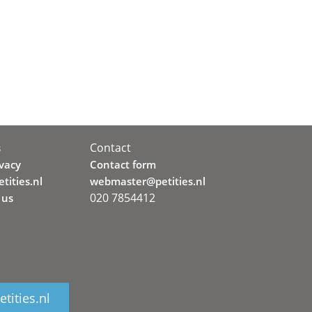
Contact
s
ivacy
Contact form
tities.nl
webmaster@petities.nl
020 7854412
 us
tities.nl