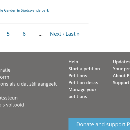
ale Garden in Stadswandelpark
5
6
…
Next ›
Last »
Help
Update
Start a petition
Your pr
ratie
Petitions
About Pe
svorm
Petition desks
Support
ons als u dat zélf aangeeft
Manage your
petitions
atssteun
ls voltooid
Donate and support Pe