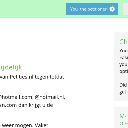
You, the petitioner
Ch
You
Easi
you 
ijdelijk
opti
an Petities.nl tegen totdat
Did 
get 
@hotmail.com, @hotmail.nl,
n.com dan krijgt u de
Mo
pi
we weer mogen. Vaker