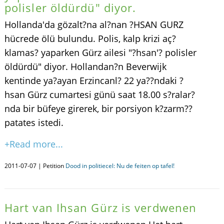
polisler öldürdü" diyor.
Hollanda'da gözalt?na al?nan ?HSAN GURZ
hücrede ölü bulundu. Polis, kalp krizi aç?
klamas? yaparken Gürz ailesi "?hsan'? polisler
öldürdü" diyor. Hollandan?n Beverwijk
kentinde ya?ayan Erzincanl? 22 ya??ndaki ?
hsan Gürz cumartesi günü saat 18.00 s?ralar?
nda bir büfeye girerek, bir porsiyon k?zarm??
patates istedi.
+Read more...
2011-07-07 | Petition
Dood in politiecel: Nu de feiten op tafel!
Hart van Ihsan Gürz is verdwenen