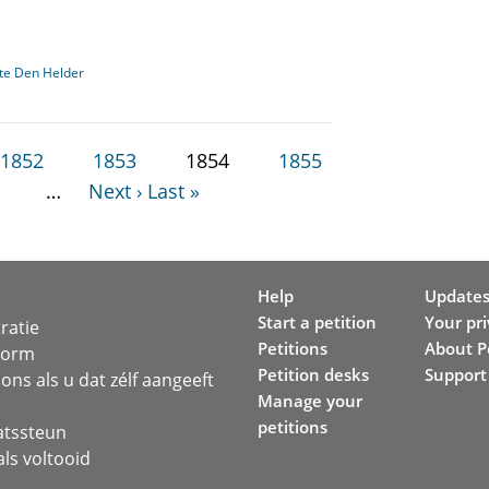
te Den Helder
1852
1853
1854
1855
…
Next ›
Last »
Help
Update
Start a petition
Your pr
ratie
Petitions
About Pe
svorm
Petition desks
Support
ons als u dat zélf aangeeft
Manage your
petitions
atssteun
ls voltooid