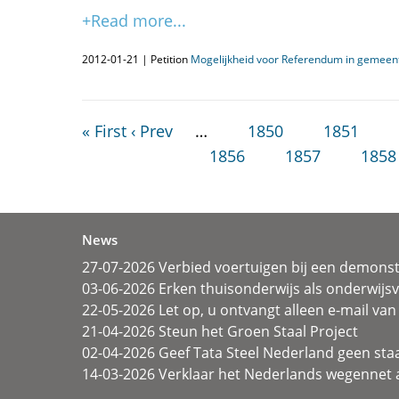
+Read more...
2012-01-21 | Petition
Mogelijkheid voor Referendum in gemeen
« First
‹ Prev
…
1850
1851
1856
1857
1858
News
27-07-2026 Verbied voertuigen bij een demonst
03-06-2026 Erken thuisonderwijs als onderwij
22-05-2026 Let op, u ontvangt alleen e-mail van 
21-04-2026 Steun het Groen Staal Project
02-04-2026 Geef Tata Steel Nederland geen sta
14-03-2026 Verklaar het Nederlands wegennet a