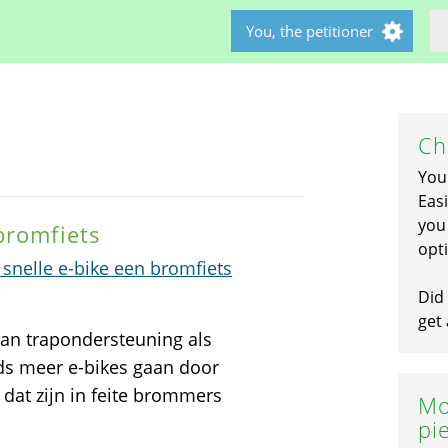
You, the petitioner
Ch
You
Easi
you 
 bromfiets
opti
snelle e-bike een bromfiets
Did 
get 
van trapondersteuning als
ds meer e-bikes gaan door
s dat zijn in feite brommers
Mo
pi