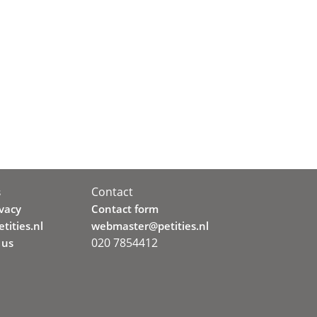
Contact
s
ivacy
Contact form
tities.nl
webmaster@petities.nl
020 7854412
 us