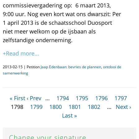
commissievergadering op: 6 maart 2013,
9:00 uur. Nog even kort wat ons dwarszit: Per
1 april 2013 is de schaatsschool Duosport
niet meer welkom op de ijsbaan als
zelfstandige onderneming.
+Read more...
2013-02-15 | Petition
Jaap Edenbaan: bevries de plannen, ontdooi de
samenwerking
« First
‹ Prev
…
1794
1795
1796
1797
1798
1799
1800
1801
1802
…
Next ›
Last »
Change your signature