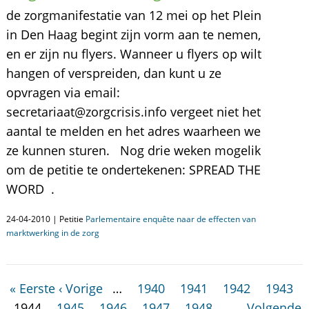
de zorgmanifestatie van 12 mei op het Plein
in Den Haag begint zijn vorm aan te nemen,
en er zijn nu flyers. Wanneer u flyers op wilt
hangen of verspreiden, dan kunt u ze
opvragen via email:
secretariaat@zorgcrisis.info vergeet niet het
aantal te melden en het adres waarheen we
ze kunnen sturen. Nog drie weken mogelik
om de petitie te ondertekenen: SPREAD THE
WORD .
24-04-2010 | Petitie
Parlementaire enquête naar de effecten van
marktwerking in de zorg
« Eerste
‹ Vorige
…
1940
1941
1942
1943
1944
1945
1946
1947
1948
…
Volgende