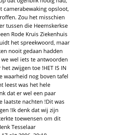
op dat ogenblik nodig had,
et camerabewaking opsloot,
troffen. Zou het misschien
t er tussen die Heemskerkse
h een Rode Kruis Ziekenhuis
uidt het spreekwoord, maar
zaken nooit gedaan hadden
 we wel iets te antwoorden
 het zwijgen toe !HET IS IN
e waarheid nog boven tafel
nt leest was het hele
nk dat er wel een paar
 laatste nachten !Dit was
en !Ik denk dat wij zijn
sterkte toewensen om dit
Henk Tesselaar