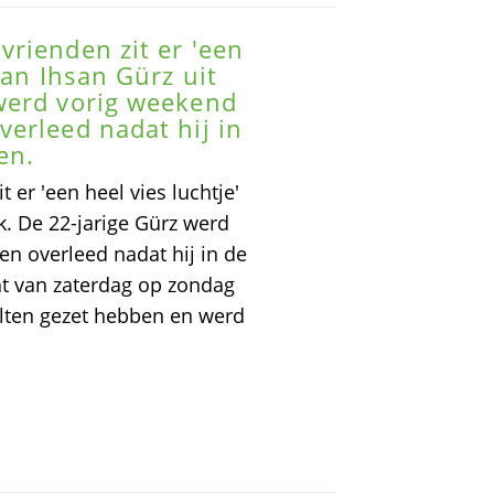
rienden zit er 'een
van Ihsan Gürz uit
werd vorig weekend
erleed nadat hij in
en.
er 'een heel vies luchtje'
. De 22-jarige Gürz werd
n overleed nadat hij in de
ht van zaterdag op zondag
elten gezet hebben en werd