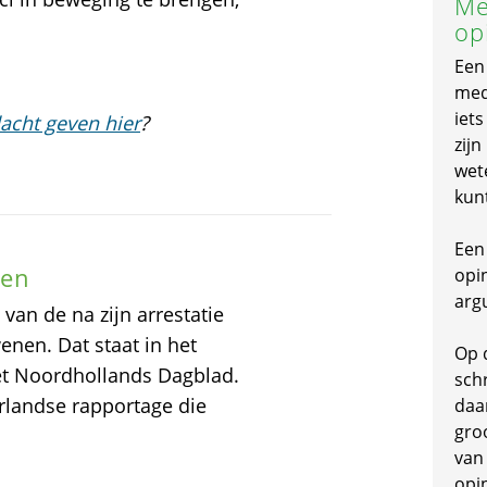
Me
op
Een
mede
iet
acht geven hier
?
zijn
wet
kun
Een 
nen
opi
arg
van de na zijn arrestatie
enen. Dat staat in het
Op 
het Noordhollands Dagblad.
schr
erlandse rapportage die
daa
gro
van
opi