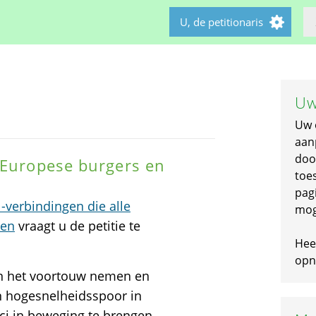
U, de petitionaris
Uw
Uw 
aan
doo
 Europese burgers en
toe
pagi
-verbindingen die alle
mog
den
vraagt u de petitie te
Hee
opni
ngen het voortouw nemen en
n hogesnelheidsspoor in
ci in beweging te brengen,