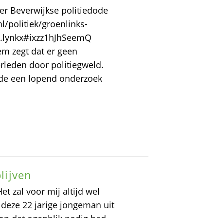
er Beverwijkse politiedode
l/politiek/groenlinks-
76.lynkx#ixzz1hJhSeemQ
em zegt dat er geen
erleden door politiegweld.
de een lopend onderzoek
blijven
et zal voor mij altijd wel
 deze 22 jarige jongeman uit