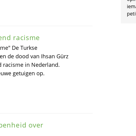
iem
peti
end racisme
sme" De Turkse
sen de dood van Ihsan Gürz
d racisme in Nederland.
euwe getuigen op.
openheid over