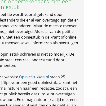
er ondertekenaars met een
iniestuk
 petitie wordt vooral getekend door
standers die er al van overtuigd zijn dat er
s moet veranderen. Maar de meeste mensen
 nog niet overtuigd. Als ze al van de petitie
en. Met een opiniestuk in de krant of online
t u mensen zowel informeren als overtuigen.
opiniestuk schrijven is niet zo moeilijk. De
nie staat centraal, ondersteund door
umenten.
de website
Opiniestukken.nl
staan 25
ijftips voor een goed opiniestuk. U kunt het
rna insturen naar een redactie, zodat u een
ot publiek bereikt dat u zo kunt overtuigen
 uw punt. En u mag natuurlijk altijd met een
niestuk aandacht vestigen op de petitie van