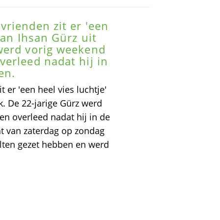
rienden zit er 'een
van Ihsan Gürz uit
werd vorig weekend
erleed nadat hij in
en.
er 'een heel vies luchtje'
. De 22-jarige Gürz werd
n overleed nadat hij in de
ht van zaterdag op zondag
elten gezet hebben en werd