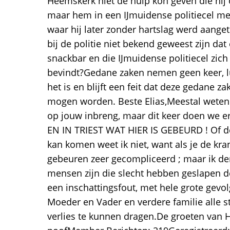
Heemskerk niet de hulp kon geven die hij 
maar hem in een IJmuidense politiecel m
waar hij later zonder hartslag werd aange
bij de politie niet bekend geweest zijn da
snackbar en die IJmuidense politiecel zic
bevindt?Gedane zaken nemen geen keer, l
het is en blijft een feit dat deze gedane 
mogen worden. Beste Elias,Meestal weten
op jouw inbreng, maar dit keer doen we er
EN IN TRIEST WAT HIER IS GEBEURD ! Of d
kan komen weet ik niet, want als je de kra
gebeuren zeer gecompliceerd ; maar ik de
mensen zijn die slecht hebben geslapen de
een inschattingsfout, met hele grote gevolg
Moeder en Vader en verdere familie alle 
verlies te kunnen dragen.De groeten van 