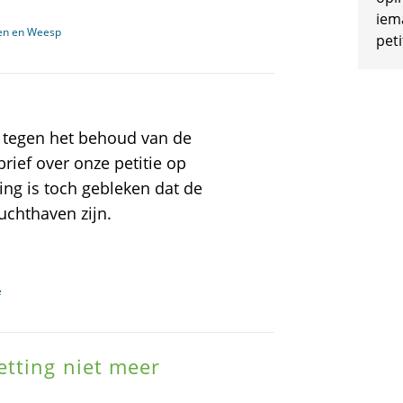
iem
den en Weesp
peti
 tegen het behoud van de
brief over onze petitie op
ling is toch gebleken dat de
uchthaven zijn.
e
etting niet meer