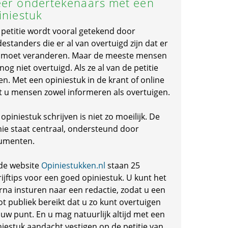
er ondertekenaars met een
iniestuk
 petitie wordt vooral getekend door
standers die er al van overtuigd zijn dat er
s moet veranderen. Maar de meeste mensen
 nog niet overtuigd. Als ze al van de petitie
en. Met een opiniestuk in de krant of online
t u mensen zowel informeren als overtuigen.
opiniestuk schrijven is niet zo moeilijk. De
nie staat centraal, ondersteund door
umenten.
de website
Opiniestukken.nl
staan 25
ijftips voor een goed opiniestuk. U kunt het
rna insturen naar een redactie, zodat u een
ot publiek bereikt dat u zo kunt overtuigen
 uw punt. En u mag natuurlijk altijd met een
niestuk aandacht vestigen op de petitie van