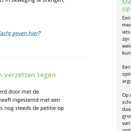
Me
op
Een
mede
iet
acht geven hier
?
zijn
wet
kun
Een 
ch verzetten tegen
opi
arg
erd door met de
Op 
 heeft ingestemd met een
schr
 nog steeds de petitie op
daa
gro
van
opi