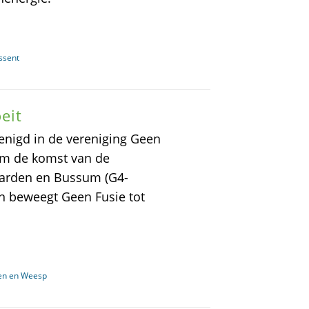
ssent
eit
enigd in de vereniging Geen
 om de komst van de
arden en Bussum (G4-
en beweegt Geen Fusie tot
den en Weesp