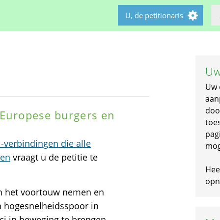
U, de petitionaris
Uw
Uw 
aan
doo
 Europese burgers en
toe
pagi
-verbindingen die alle
mog
den
vraagt u de petitie te
Hee
opni
ngen het voortouw nemen en
n hogesnelheidsspoor in
ci in beweging te brengen,