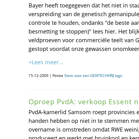
Bayer heeft toegegeven dat het niet in st
verspreiding van de genetisch gemanipul
controle te houden, ondanks “de beste a
besmetting te stoppen)" lees hier. Het blij
veldproeven voor commerciële teelt van
gestopt voordat onze gewassen onomkeerb
+Lees meer...
15-12-2009 | Petitie
Stem voor een GENTECHVRIJ logo
Oproep PvdA: verkoop Essent n
PvdA-kamerlid Samsom roept provincies e
handen hebben op niet in te stemmen me
overname is omstreden omdat RWE weini
produceert en werkt met bruinkool en ker