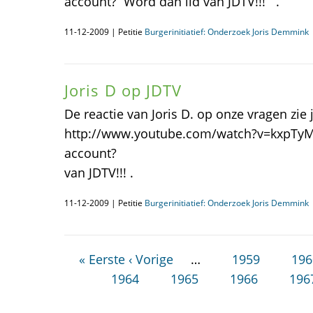
account? Word dan lid van JDTV!!! .
11-12-2009 | Petitie
Burgerinitiatief: Onderzoek Joris Demmink
Joris D op JDTV
De reactie van Joris D. op onze vragen zie j
http://www.youtube.com/watch?v=kxpTy
account? Wor
van JDTV!!! .
11-12-2009 | Petitie
Burgerinitiatief: Onderzoek Joris Demmink
« Eerste
‹ Vorige
…
1959
196
1964
1965
1966
196