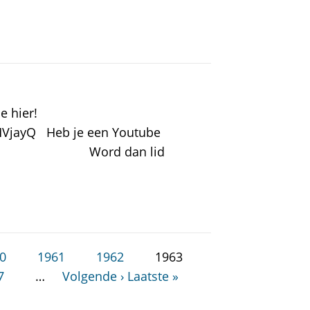
e hier!
MVjayQ Heb je een Youtube
d dan lid
0
1961
1962
1963
7
…
Volgende ›
Laatste »