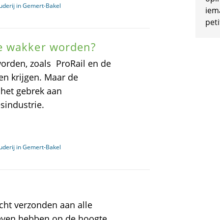
uderij in Gemert-Bakel
iem
peti
e wakker worden?
 worden, zoals ProRail en de
en krijgen. Maar de
 het gebrek aan
sindustrie.
uderij in Gemert-Bakel
cht verzonden aan alle
geven hebben op de hoogte