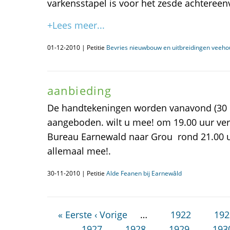
varkensstapel is voor het zesde achtereen
+Lees meer...
01-12-2010 | Petitie
Bevries nieuwbouw en uitbreidingen veeho
aanbieding
De handtekeningen worden vanavond (30
aangeboden. wilt u mee! om 19.00 uur vert
Bureau Earnewald naar Grou rond 21.00 uu
allemaal mee!.
30-11-2010 | Petitie
Alde Feanen bij Earnewâld
« Eerste
‹ Vorige
…
1922
192
1927
1928
1929
193