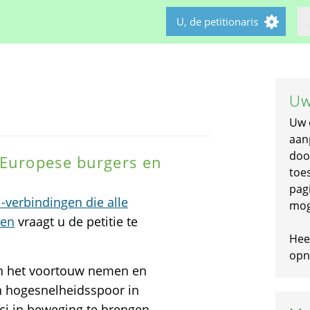
U, de petitionaris
Uw
Uw 
aan
doo
 Europese burgers en
toe
pagi
-verbindingen die alle
mog
den
vraagt u de petitie te
Hee
opni
ngen het voortouw nemen en
n hogesnelheidsspoor in
ci in beweging te brengen,