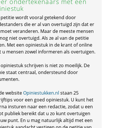
er ondertekenaars met een
iniestuk
 petitie wordt vooral getekend door
standers die er al van overtuigd zijn dat er
s moet veranderen. Maar de meeste mensen
 nog niet overtuigd. Als ze al van de petitie
en. Met een opiniestuk in de krant of online
t u mensen zowel informeren als overtuigen.
opiniestuk schrijven is niet zo moeilijk. De
nie staat centraal, ondersteund door
umenten.
de website
Opiniestukken.nl
staan 25
ijftips voor een goed opiniestuk. U kunt het
rna insturen naar een redactie, zodat u een
ot publiek bereikt dat u zo kunt overtuigen
 uw punt. En u mag natuurlijk altijd met een
niestuk aandacht vestigen op de petitie van