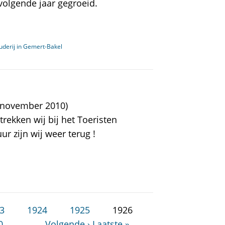
volgende jaar gegroeid.
uderij in Gemert-Bakel
 november 2010)
rekken wij bij het Toeristen
r zijn wij weer terug !
3
1924
1925
1926
0
…
Volgende ›
Laatste »