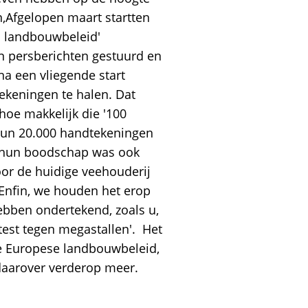
,Afgelopen maart startten
en landbouwbeleid'
n persberichten gestuurd en
a een vliegende start
keningen te halen. Dat
 hoe makkelijk die '100
 hun 20.000 handtekeningen
r hun boodschap was ook
oor de huidige veehouderij
Enfin, we houden het erop
hebben ondertekend, zoals u,
otest tegen megastallen'. Het
le Europese landbouwbeleid,
r daarover verderop meer.