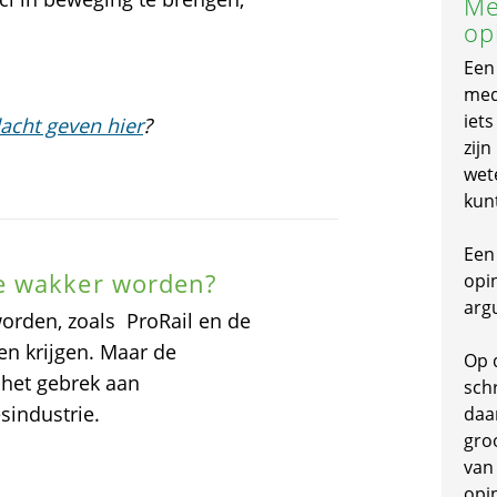
Me
op
Een
mede
iet
acht geven hier
?
zijn
wet
kun
Een 
e wakker worden?
opi
arg
 worden, zoals ProRail en de
en krijgen. Maar de
Op 
 het gebrek aan
schr
sindustrie.
daa
gro
van
opi