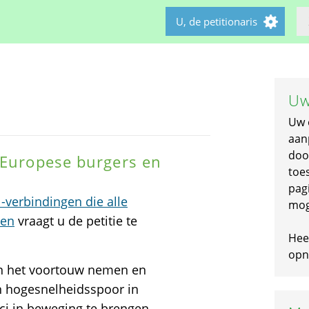
U, de petitionaris
Uw
Uw 
aan
doo
 Europese burgers en
toe
pagi
-verbindingen die alle
mog
den
vraagt u de petitie te
Hee
opni
ngen het voortouw nemen en
n hogesnelheidsspoor in
ci in beweging te brengen,