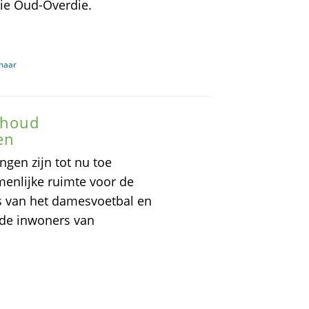
ie Oud-Overdie.
kmaar
ehoud
en
en zijn tot nu toe
enlijke ruimte voor de
s van het damesvoetbal en
 de inwoners van