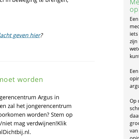
Me
op
Een
mede
iet
acht geven hier
?
zijn
wet
kun
Een 
s moet worden
opi
arg
ngerencentrum Argus in
Op 
en zal het jongerencentrum
schr
 voorkomen worden? Stem op
daa
/niet mag verdwijnen!Klik
gro
van
lDichtbij.nl.
opi