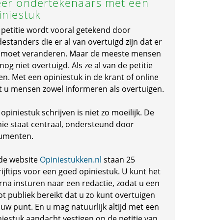
er ondertekenaars met een
iniestuk
 petitie wordt vooral getekend door
standers die er al van overtuigd zijn dat er
s moet veranderen. Maar de meeste mensen
 nog niet overtuigd. Als ze al van de petitie
en. Met een opiniestuk in de krant of online
t u mensen zowel informeren als overtuigen.
opiniestuk schrijven is niet zo moeilijk. De
nie staat centraal, ondersteund door
umenten.
de website
Opiniestukken.nl
staan 25
ijftips voor een goed opiniestuk. U kunt het
rna insturen naar een redactie, zodat u een
ot publiek bereikt dat u zo kunt overtuigen
 uw punt. En u mag natuurlijk altijd met een
niestuk aandacht vestigen op de petitie van