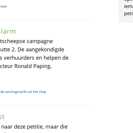
iem
kmaar
peti
alarm
otscheepse campagne
utte 2. De aangekondigde
s verhuurders en helpen de
cteur Ronald Paping.
de woningmarkt uit het slop
st
 naar deze petitie, maar die