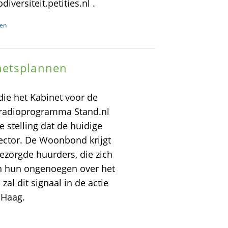
versiteit.petities.nl .
ven
netsplannen
 die het Kabinet voor de
n radioprogramma Stand.nl
stelling dat de huidige
sector. De Woonbond krijgt
bezorgde huurders, die zich
n hun ongenoegen over het
al dit signaal in de actie
 Haag.