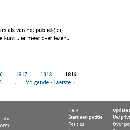
rs als van het publiek) bij
e kunt u er meer over lezen..
6
1817
1818
1819
3
…
Volgende ›
Laatste »
Help
Update
Start een petitie
Uw priv
ratie
Petities
Over pet
svorm