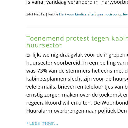
is vanaf vandaag veranderd in hartvoorbiodi
24-11-2012 | Petitie
Hart voor biodiversiteit, geen octrooi op le
Toenemend protest tegen kabi
huursector
Er lijkt weinig draagvlak voor de ingrepen
huursector voorbereid. In een peiling va
was 73% van de stemmers het eens met de 
kabinetsplannen slecht zijn voor de huur
vele e-mails, brieven en telefoontjes van 
ernstig zorgen maken over de toekomst e
regeerakkoord willen uiten. De Woonbond z
Huuralarm overbrengen naar politiek Den
+Lees meer...