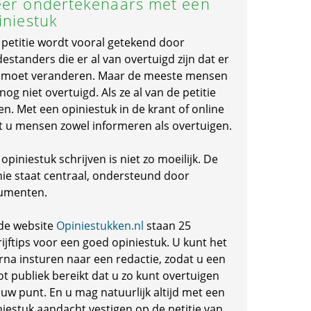
er ondertekenaars met een
iniestuk
 petitie wordt vooral getekend door
standers die er al van overtuigd zijn dat er
s moet veranderen. Maar de meeste mensen
 nog niet overtuigd. Als ze al van de petitie
en. Met een opiniestuk in de krant of online
t u mensen zowel informeren als overtuigen.
opiniestuk schrijven is niet zo moeilijk. De
nie staat centraal, ondersteund door
umenten.
de website
Opiniestukken.nl
staan 25
ijftips voor een goed opiniestuk. U kunt het
rna insturen naar een redactie, zodat u een
ot publiek bereikt dat u zo kunt overtuigen
 uw punt. En u mag natuurlijk altijd met een
niestuk aandacht vestigen op de petitie van