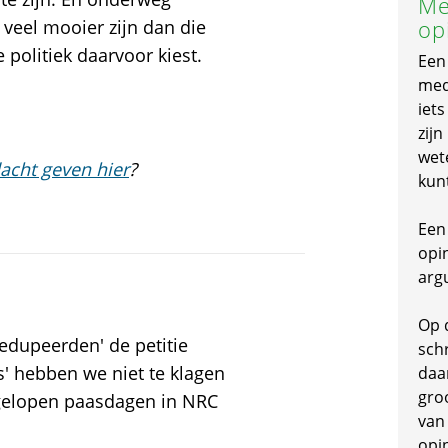
Me
op
 veel mooier zijn dan die
 politiek daarvoor kiest.
Een
mede
iet
zijn
wet
acht geven hier
?
kun
Een 
opi
arg
Op 
dupeerden' de petitie
schr
' hebben we niet te klagen
daa
gro
gelopen paasdagen in NRC
van
opi