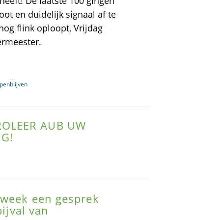
eeft! De laatste 100 gingen
t en duidelijk signaal af te
og flink oploopt, Vrijdag
ermeester.
enblijven
ROLEER AUB UW
G!
 week een gesprek
bijval van