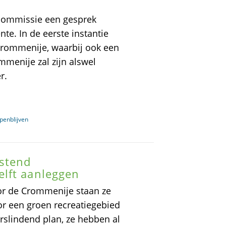
 commissie een gesprek
e. In de eerste instantie
e Crommenije, waarbij ook een
menije zal zijn alswel
r.
enblijven
ostend
lft aanleggen
oor de Crommenije staan ze
or een groen recreatiegebied
slindend plan, ze hebben al