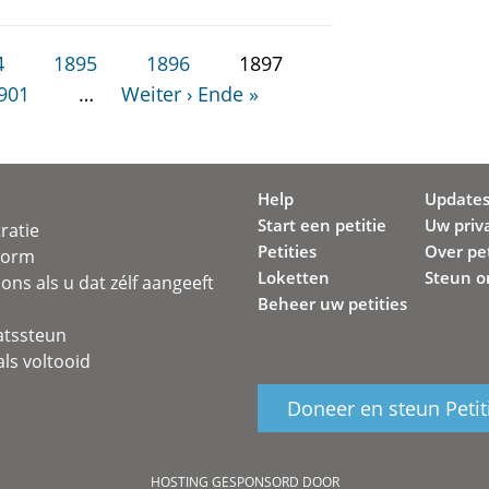
4
1895
1896
1897
901
…
Weiter ›
Ende »
Help
Update
Start een petitie
Uw priv
ratie
Petities
Over pet
svorm
Loketten
Steun o
ons als u dat zélf aangeeft
Beheer uw petities
atssteun
ls voltooid
Doneer en steun Petit
HOSTING GESPONSORD DOOR