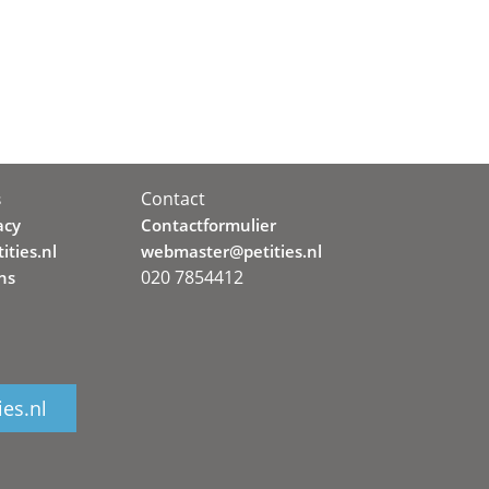
Contact
s
acy
Contactformulier
ities.nl
webmaster@petities.nl
020 7854412
ns
ies.nl