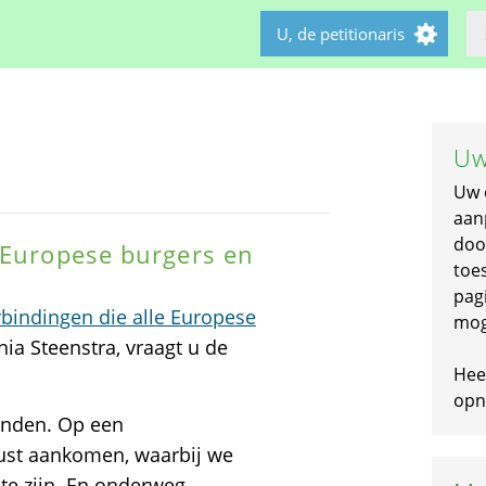
U, de petitionaris
Uw
Uw 
aan
doo
 Europese burgers en
toe
pagi
bindingen die alle Europese
mog
inia Steenstra, vraagt u de
Hee
opni
binden. Op een
rust aankomen, waarbij we
te zijn. En onderweg