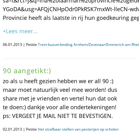
sa=t&rct=j&q=ina%20laarman%20provincie%20gel
YGoDA&usg=AFQjCNHpOdr0PkRSK7mxWt-lleCN-wdv0Q Het 
Provincie heeft als laatste in rij hun goedkeuring ge
+Lees meer...
06.01.2013 | Petitie
Trein-busverbinding Arnhem/Zevenaar/Emmerich am Rhe
90 aangetikt:)
zo als u heeft gezien hebben we er all 90 :)
maar moet natuurlijk veel mee worden! dus
share met je vrienden en vertel hun dat ook
te doen:) dankje voor alle ondertekeningen!
ps: VERGEET JE MAIL NIET TE BEVESTIGEN.
02.01.2013 | Petitie
Het strafbaar stellen van pesterijen op scholen