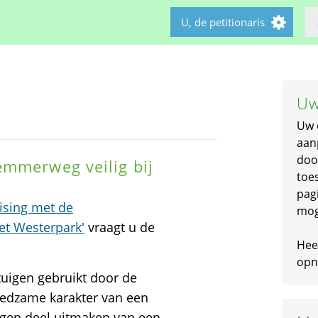
U, de petitionaris
Uw
Uw 
aan
doo
emmerweg veilig bij
toe
pagi
ising met de
mog
et Westerpark'
vraagt u de
Hee
opni
uigen gebruikt door de
eedzame karakter van een
igen deel uitmaken van een