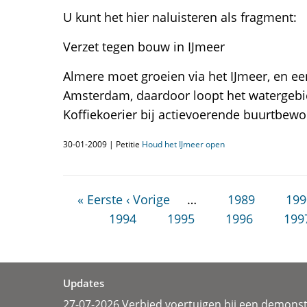
U kunt het hier naluisteren als fragment:
Verzet tegen bouw in IJmeer
Almere moet groeien via het IJmeer, en e
Amsterdam, daardoor loopt het watergebi
Koffiekoerier bij actievoerende buurtbewo
30-01-2009 | Petitie
Houd het IJmeer open
« Eerste
‹ Vorige
…
1989
199
1994
1995
1996
199
Updates
27-07-2026 Verbied voertuigen bij een demonst