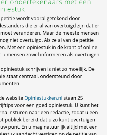
er ondertekenaars met een
iniestuk
 petitie wordt vooral getekend door
standers die er al van overtuigd zijn dat er
s moet veranderen. Maar de meeste mensen
 nog niet overtuigd. Als ze al van de petitie
en. Met een opiniestuk in de krant of online
t u mensen zowel informeren als overtuigen.
opiniestuk schrijven is niet zo moeilijk. De
nie staat centraal, ondersteund door
umenten.
de website
Opiniestukken.nl
staan 25
ijftips voor een goed opiniestuk. U kunt het
rna insturen naar een redactie, zodat u een
ot publiek bereikt dat u zo kunt overtuigen
 uw punt. En u mag natuurlijk altijd met een
niestuk aandacht vestigen op de petitie van