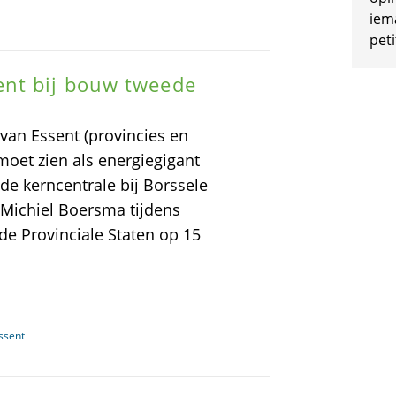
iem
peti
ent bij bouw tweede
an Essent (provincies en
oet zien als energiegigant
e kerncentrale bij Borssele
 Michiel Boersma tijdens
e Provinciale Staten op 15
ssent