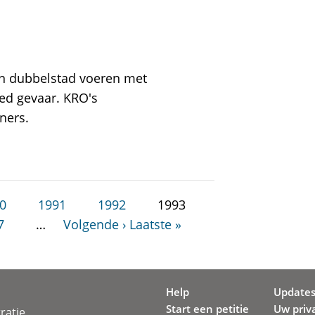
en dubbelstad voeren met
ed gevaar. KRO's
ners.
0
1991
1992
1993
7
…
Volgende ›
Laatste »
Help
Update
Start een petitie
Uw priv
ratie