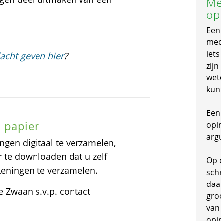
Me
op
Een
mede
iet
acht geven hier
?
zijn
wet
kun
Een 
 papier
opi
arg
ngen digitaal te verzamelen,
r te downloaden dat u zelf
Op 
ekeningen te verzamelen.
schr
daa
e Zwaan s.v.p. contact
gro
.
van
opi