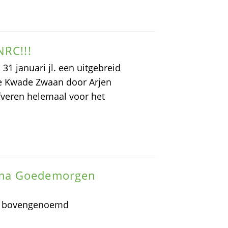
NRC!!!
31 januari jl. een uitgebreid
e Kwade Zwaan door Arjen
jfveren helemaal voor het
mma Goedemorgen
in bovengenoemd