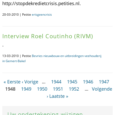
http://stopdekredietcrisis.petities.nl.
20-03-2010 | Petitie
erisgeencrisis
Interview Roel Coutinho (RIVM)
.
13-03-2010 | Petitie
Bevries nieuwbouw en uitbreidingen veehouderij
in Gemert-Bakel
« Eerste
‹ Vorige
…
1944
1945
1946
1947
1948
1949
1950
1951
1952
…
Volgende
›
Laatste »
Uw ondertekening wijzigen