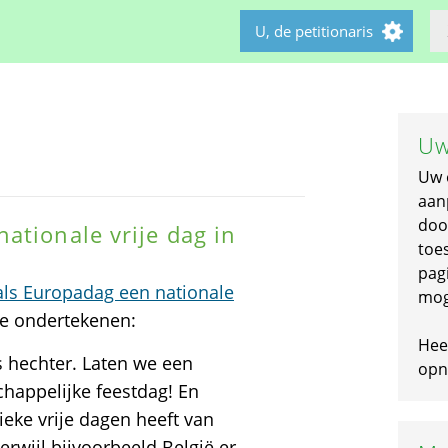
U, de petitionaris
Uw
Uw 
aan
doo
ationale vrije dag in
toe
pagi
ls Europadag een nationale
mog
 te ondertekenen:
Hee
s hechter. Laten we een
opni
happelijke feestdag! En
ieke vrije dagen heeft van
erwijl bijvoorbeeld België er