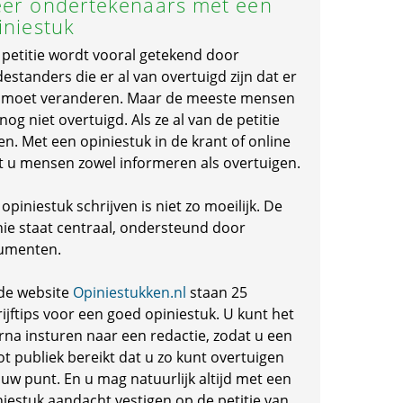
er ondertekenaars met een
iniestuk
 petitie wordt vooral getekend door
standers die er al van overtuigd zijn dat er
s moet veranderen. Maar de meeste mensen
 nog niet overtuigd. Als ze al van de petitie
en. Met een opiniestuk in de krant of online
t u mensen zowel informeren als overtuigen.
opiniestuk schrijven is niet zo moeilijk. De
nie staat centraal, ondersteund door
umenten.
de website
Opiniestukken.nl
staan 25
ijftips voor een goed opiniestuk. U kunt het
rna insturen naar een redactie, zodat u een
ot publiek bereikt dat u zo kunt overtuigen
 uw punt. En u mag natuurlijk altijd met een
niestuk aandacht vestigen op de petitie van