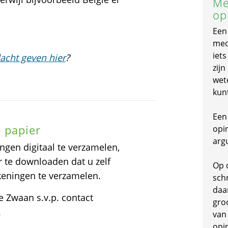
Me
op
Een
mede
iet
acht geven hier
?
zijn
wet
kun
Een 
 papier
opi
arg
ngen digitaal te verzamelen,
r te downloaden dat u zelf
Op 
ekeningen te verzamelen.
schr
daa
e Zwaan s.v.p. contact
gro
.
van
opi