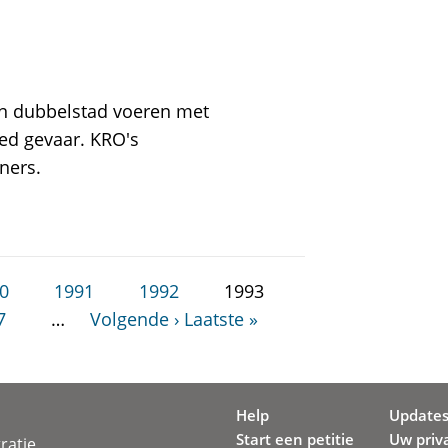
en dubbelstad voeren met
ed gevaar. KRO's
ners.
0
1991
1992
1993
7
…
Volgende ›
Laatste »
Help
Update
Start een petitie
Uw priv
ratie