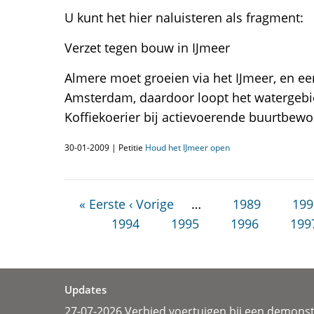
U kunt het hier naluisteren als fragment:
Verzet tegen bouw in IJmeer
Almere moet groeien via het IJmeer, en e
Amsterdam, daardoor loopt het watergebi
Koffiekoerier bij actievoerende buurtbewo
30-01-2009 | Petitie
Houd het IJmeer open
« Eerste
‹ Vorige
…
1989
199
1994
1995
1996
199
Updates
27-07-2026 Verbied voertuigen bij een demonst