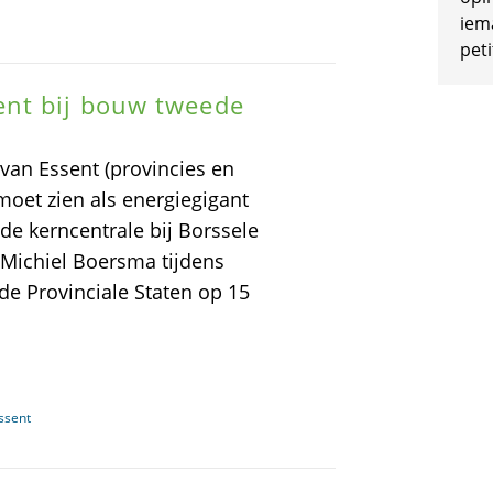
iem
peti
ent bij bouw tweede
an Essent (provincies en
oet zien als energiegigant
e kerncentrale bij Borssele
 Michiel Boersma tijdens
e Provinciale Staten op 15
ssent