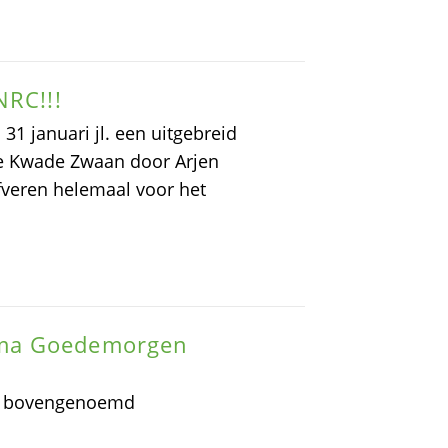
NRC!!!
31 januari jl. een uitgebreid
e Kwade Zwaan door Arjen
jfveren helemaal voor het
mma Goedemorgen
in bovengenoemd