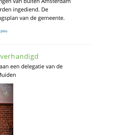
ingen van buiten Amsterdam
rden ingediend. De
ingsplan van de gemeente.
rplas
overhandigd
 aan een delegatie van de
Muiden