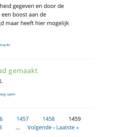
jkheid gegeven en door de
k een boost aan de
gd maar heeft hier mogelijk
gmarkt
pad gemaakt
t.
tweg open
6
1457
1458
1459
3
…
Volgende ›
Laatste »