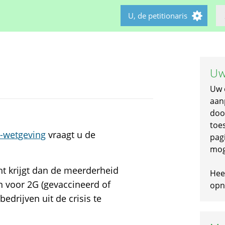
U, de petitionaris
Uw
Uw 
aan
doo
toe
-wetgeving
vraagt u de
pagi
mog
t krijgt dan de meerderheid
Hee
un voor 2G (gevaccineerd of
opni
edrijven uit de crisis te