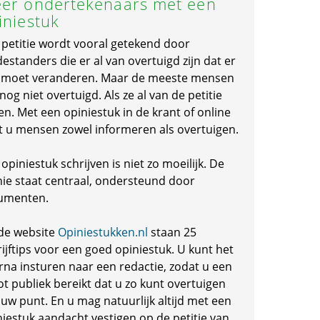
er ondertekenaars met een
iniestuk
 petitie wordt vooral getekend door
standers die er al van overtuigd zijn dat er
s moet veranderen. Maar de meeste mensen
 nog niet overtuigd. Als ze al van de petitie
en. Met een opiniestuk in de krant of online
t u mensen zowel informeren als overtuigen.
opiniestuk schrijven is niet zo moeilijk. De
nie staat centraal, ondersteund door
umenten.
de website
Opiniestukken.nl
staan 25
ijftips voor een goed opiniestuk. U kunt het
rna insturen naar een redactie, zodat u een
ot publiek bereikt dat u zo kunt overtuigen
 uw punt. En u mag natuurlijk altijd met een
niestuk aandacht vestigen op de petitie van