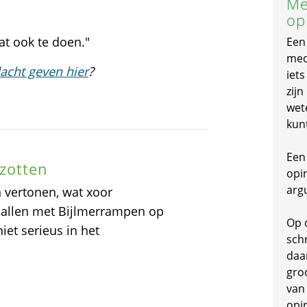
Me
op
at ook te doen."
Een
mede
acht geven hier
?
iet
zijn
wet
kun
Een 
zotten
opi
arg
 vertonen, wat xoor
n allen met Bijlmerrampen op
Op 
et serieus in het
schr
daa
gro
van
opi