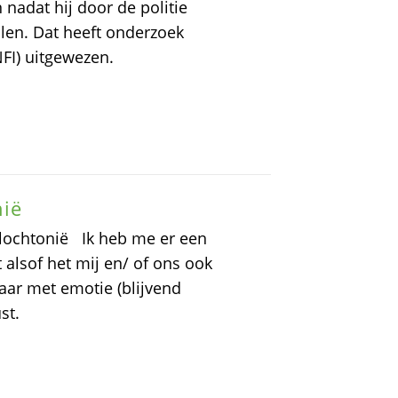
 nadat hij door de politie
len. Dat heeft onderzoek
NFI) uitgewezen.
nië
Allochtonië Ik heb me er een
t alsof het mij en/ of ons ook
ar met emotie (blijvend
st.