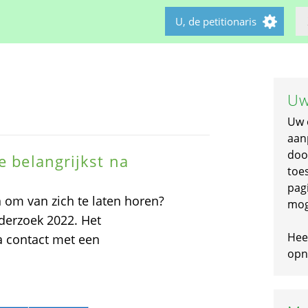
U, de petitionaris
Uw
Uw 
aan
doo
e belangrijkst na
toe
pagi
 om van zich te laten horen?
mog
derzoek 2022. Het
Hee
a contact met een
opni