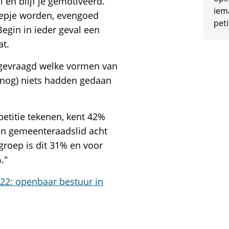
l en blijf je gemotiveerd.
iem
roepje worden, evengoed
peti
Begin in ieder geval een
at.
 gevraagd welke vormen van
e (nog) niets hadden gedaan
etitie tekenen, kent 42%
een gemeenteraadslid acht
groep is dit 31% en voor
."
022: openbaar bestuur in