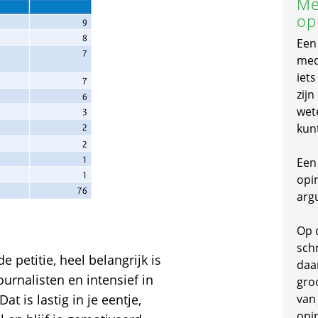
Me
op
Een
mede
iet
zijn
wet
kun
Een 
opi
arg
Op 
schr
e petitie, heel belangrijk is
daa
urnalisten en intensief in
gro
at is lastig in je eentje,
van
opi