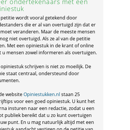
er ondertekenaars met een
iniestuk
 petitie wordt vooral getekend door
standers die er al van overtuigd zijn dat er
s moet veranderen. Maar de meeste mensen
 nog niet overtuigd. Als ze al van de petitie
en. Met een opiniestuk in de krant of online
t u mensen zowel informeren als overtuigen.
opiniestuk schrijven is niet zo moeilijk. De
nie staat centraal, ondersteund door
umenten.
de website
Opiniestukken.nl
staan 25
ijftips voor een goed opiniestuk. U kunt het
rna insturen naar een redactie, zodat u een
ot publiek bereikt dat u zo kunt overtuigen
 uw punt. En u mag natuurlijk altijd met een
niestuk aandacht vestigen op de petitie van