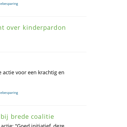
giebesparing
t over kinderpardon
 actie voor een krachtig en
giebesparing
bij brede coalitie
ctie: "Goed initiatief, deze