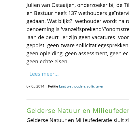
Julien van Ostaaijen, onderzoeker bij de T
en Bestuur heeft 137 wethouders geïntervi
gedaan. Wat blijkt?  wethouder wordt na ra
benoeming is 'vanzelfsprekend'/'onomstred
'aan de beurt'  er zijn geen vacatures  vo
gepolst  geen zware sollicitatiegesprekken 
geen opleiding, geen assessment, geen ec
geen echte eisen.
+Lees meer...
07.05.2014 | Petitie
Laat wethouders solliciteren
Gelderse Natuur en Milieufedera
Gelderse Natuur en Milieufederatie sluit z