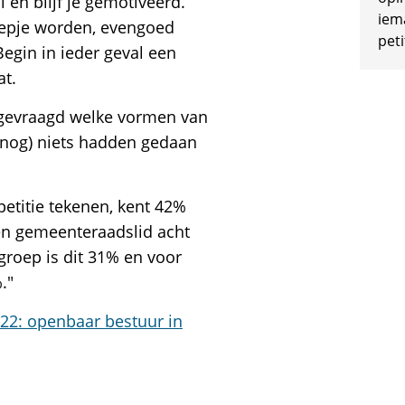
l en blijf je gemotiveerd.
iem
roepje worden, evengoed
peti
Begin in ieder geval een
at.
 gevraagd welke vormen van
e (nog) niets hadden gedaan
etitie tekenen, kent 42%
een gemeenteraadslid acht
groep is dit 31% en voor
."
022: openbaar bestuur in