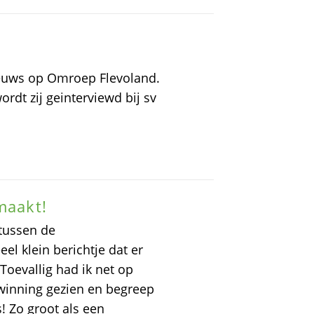
euws op Omroep Flevoland.
rdt zij geinterviewd bij sv
maakt!
 tussen de
 klein berichtje dat er
oevallig had ik net op
winning gezien en begreep
! Zo groot als een