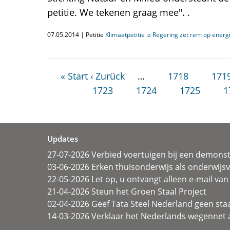
petitie. We tekenen graag mee". .
07.05.2014 | Petitie
Klimaatpetitie iz Regering zet rem op ener
« Start
‹ Zurück
…
1718
171
1723
1724
1725
1
Updates
27-07-2026 Verbied voertuigen bij een demonst
03-06-2026 Erken thuisonderwijs als onderwij
22-05-2026 Let op, u ontvangt alleen e-mail van 
21-04-2026 Steun het Groen Staal Project
02-04-2026 Geef Tata Steel Nederland geen sta
14-03-2026 Verklaar het Nederlands wegennet a