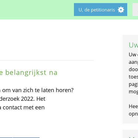
U, de petitionaris
Uw
Uw 
aan
doo
e belangrijkst na
toe
pagi
 om van zich te laten horen?
mog
derzoek 2022. Het
Hee
a contact met een
opni