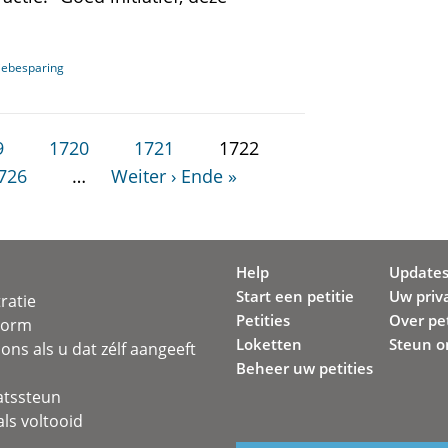
giebesparing
9
1720
1721
1722
726
…
Weiter ›
Ende »
Help
Update
Start een petitie
Uw priv
ratie
Petities
Over pet
svorm
Loketten
Steun o
ons als u dat zélf aangeeft
Beheer uw petities
atssteun
ls voltooid