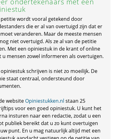
er ondertekenaars met een
iniestuk
 petitie wordt vooral getekend door
standers die er al van overtuigd zijn dat er
s moet veranderen. Maar de meeste mensen
 nog niet overtuigd. Als ze al van de petitie
en. Met een opiniestuk in de krant of online
t u mensen zowel informeren als overtuigen.
opiniestuk schrijven is niet zo moeilijk. De
nie staat centraal, ondersteund door
umenten.
de website
Opiniestukken.nl
staan 25
ijftips voor een goed opiniestuk. U kunt het
rna insturen naar een redactie, zodat u een
ot publiek bereikt dat u zo kunt overtuigen
 uw punt. En u mag natuurlijk altijd met een
niestuk aandacht vestigen op de petitie van