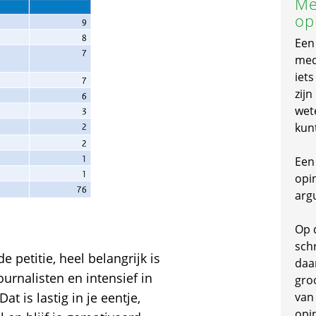
Me
op
Een
mede
iet
zijn
wet
kun
Een 
opi
arg
Op 
schr
e petitie, heel belangrijk is
daa
urnalisten en intensief in
gro
at is lastig in je eentje,
van
opi