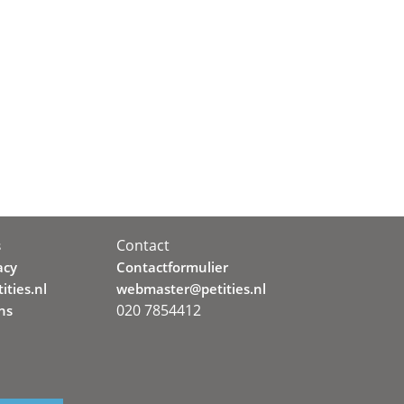
Contact
s
acy
Contactformulier
ities.nl
webmaster@petities.nl
020 7854412
ns