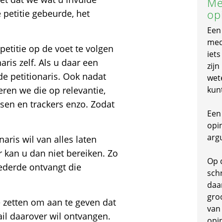
Me
op
 petitie gebeurde, het
Een
mede
petitie op de voet te volgen
iet
ris zelf. Als u daar een
zijn
de petitionaris. Ook nadat
wet
leren we die op relevantie,
kun
ussen en trackers enzo. Zodat
Een 
opi
arg
naris wil van alles laten
kan u dan niet bereiken. Zo
Op 
ederde ontvangt die
schr
daa
gro
e zetten om aan te geven dat
van
il daarover wil ontvangen.
opi