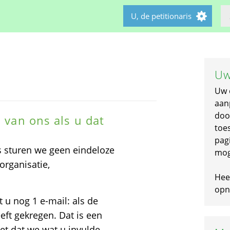
U, de petitionaris
Uw
Uw 
aan
doo
l van ons als u dat
toe
pagi
es sturen we geen eindeloze
mog
organisatie,
Hee
opni
t u nog 1 e-mail: als de
eft gekregen. Dat is een
t dat we wat u invulde