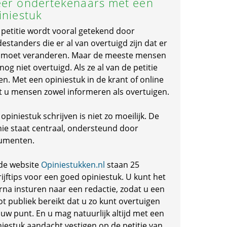
er ondertekenaars met een
iniestuk
 petitie wordt vooral getekend door
standers die er al van overtuigd zijn dat er
s moet veranderen. Maar de meeste mensen
 nog niet overtuigd. Als ze al van de petitie
en. Met een opiniestuk in de krant of online
t u mensen zowel informeren als overtuigen.
opiniestuk schrijven is niet zo moeilijk. De
nie staat centraal, ondersteund door
umenten.
de website
Opiniestukken.nl
staan 25
ijftips voor een goed opiniestuk. U kunt het
rna insturen naar een redactie, zodat u een
ot publiek bereikt dat u zo kunt overtuigen
 uw punt. En u mag natuurlijk altijd met een
niestuk aandacht vestigen op de petitie van