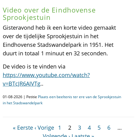
Video over de Eindhovense
Sprookjestuin
Gisteravond heb ik een korte video gemaakt
over de tijdelijke Sprookjestuin in het
Eindhovense Stadswandelpark in 1951. Het
duurt in totaal 1 minuut en 32 seconden.
De video is te vinden via
https://www.youtube.com/watch?
v=BTcJR6AIVTg
..
01-08-2026 | Petitie
Plaats een beeltenis ter ere van de Sprookjestuin
in het Stadswandelpark
« Eerste
‹ Vorige
1
2
3
4
5
6
…
Volgende ›
Laatste »