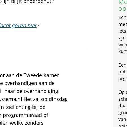
Me
lijn blijft onderbenut."
op
Een
mede
acht geven hier
?
iet
zijn
wet
kun
Een 
opi
omt aan de Tweede Kamer
arg
ie overhandigen aan de
l naar de overhandiging
Op 
stema.nl Het zal op dinsdag
schr
daa
n toelichting bij de
gro
en programmaraad of
van
alen welke zenders
opi