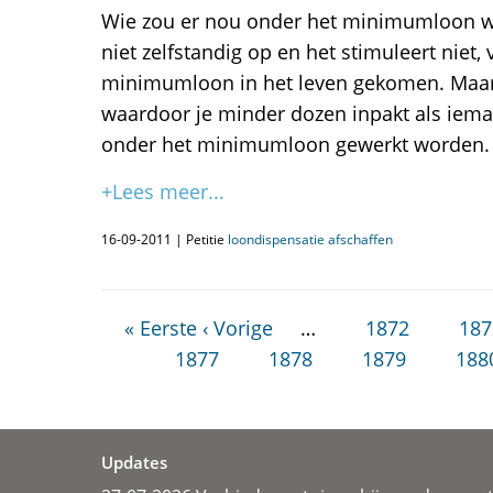
Wie zou er nou onder het minimumloon wi
niet zelfstandig op en het stimuleert niet,
minimumloon in het leven gekomen. Maar 
waardoor je minder dozen inpakt als iem
onder het minimumloon gewerkt worden.
+Lees meer...
16-09-2011 | Petitie
loondispensatie afschaffen
« Eerste
‹ Vorige
…
1872
187
1877
1878
1879
188
Updates