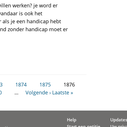
llen werken? je word er
 vandaar is ook het
als je een handicap hebt
and zonder handicap moet er
3
1874
1875
1876
0
…
Volgende ›
Laatste »
Help
Update
Start een petitie
Uw priv