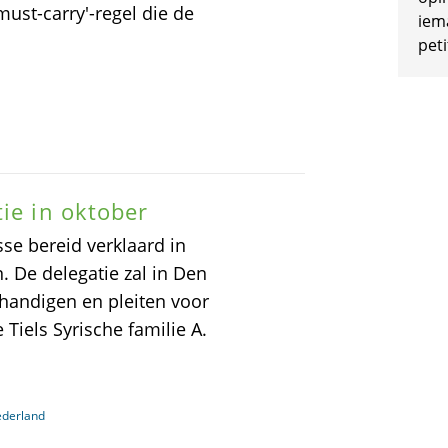
ust-carry'-regel die de
iem
peti
ie in oktober
sse bereid verklaard in
n. De delegatie zal in Den
andigen en pleiten voor
 Tiels Syrische familie A.
ederland