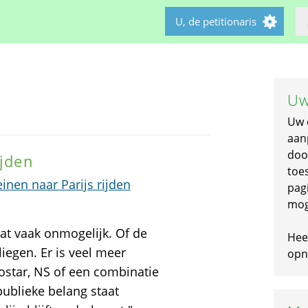
U, de petitionaris
Uw
Uw 
aan
doo
ijden
toe
inen naar Parijs rijden
pagi
mog
 dat vaak onmogelijk. Of de
Hee
liegen. Er is veel meer
opni
rostar, NS of een combinatie
publieke belang staat