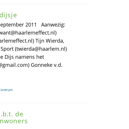
dijsje
 september 2011 Aanwezig:
kwant@haarlemeffect.nl)
rlemeffect.nl) Tijn Wierda,
 Sport (twierda@haarlem.nl)
ee Dijs namens het
js@gmail.com) Gonneke v.d.
 Centrum
b.t. de
inwoners