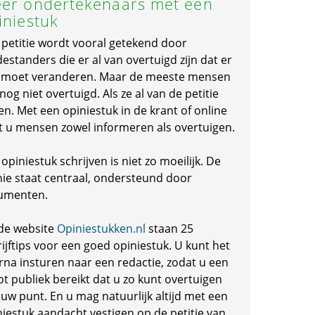
er ondertekenaars met een
iniestuk
 petitie wordt vooral getekend door
standers die er al van overtuigd zijn dat er
s moet veranderen. Maar de meeste mensen
 nog niet overtuigd. Als ze al van de petitie
en. Met een opiniestuk in de krant of online
t u mensen zowel informeren als overtuigen.
opiniestuk schrijven is niet zo moeilijk. De
nie staat centraal, ondersteund door
umenten.
de website
Opiniestukken.nl
staan 25
ijftips voor een goed opiniestuk. U kunt het
rna insturen naar een redactie, zodat u een
ot publiek bereikt dat u zo kunt overtuigen
 uw punt. En u mag natuurlijk altijd met een
niestuk aandacht vestigen op de petitie van