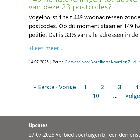
van deze 23 postcodes?
Vogelhorst 1 telt 449 woonadressen zonder
postcodes. Op dit moment staan er 149 h
petitie. Dat is 33% van alle adressen in de 
+Lees meer...
14-07-2026 | Petitie
Glasvezel voor Vogelhorst Noord en Zuid - 
« Eerste
‹ Vorige
1
2
3
4
10
…
Volge
Updates
27-07-2026 Verbied voertuigen bij een demonst