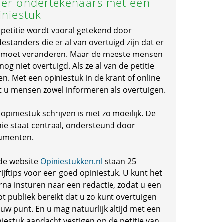
er ondertekenaars met een
iniestuk
 petitie wordt vooral getekend door
standers die er al van overtuigd zijn dat er
s moet veranderen. Maar de meeste mensen
 nog niet overtuigd. Als ze al van de petitie
en. Met een opiniestuk in de krant of online
t u mensen zowel informeren als overtuigen.
opiniestuk schrijven is niet zo moeilijk. De
nie staat centraal, ondersteund door
umenten.
de website
Opiniestukken.nl
staan 25
ijftips voor een goed opiniestuk. U kunt het
rna insturen naar een redactie, zodat u een
ot publiek bereikt dat u zo kunt overtuigen
 uw punt. En u mag natuurlijk altijd met een
niestuk aandacht vestigen op de petitie van