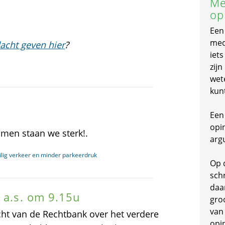
Me
op
Een
mede
acht geven hier
?
iet
zijn
wet
kun
Een 
opi
amen staan we sterk!.
arg
eilig verkeer en minder parkeerdruk
Op 
schr
daa
 a.s. om 9.15u
gro
van
cht van de Rechtbank over het verdere
opi