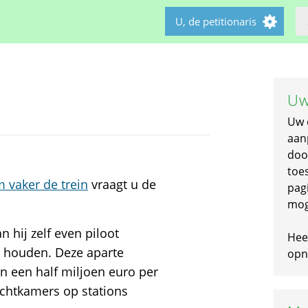
U, de petitionaris
Uw
Uw 
aan
doo
toe
 vaker de trein
vraagt u de
pagi
mog
 hij zelf even piloot
Hee
dig houden. Deze aparte
opni
en een half miljoen euro per
wachtkamers op stations