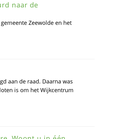
uurd naar de
de gemeente Zeewolde en het
digd aan de raad. Daarna was
sloten is om het Wijkcentrum
re. Woont u in één