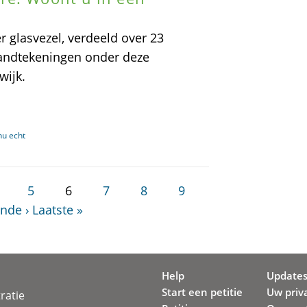
 glasvezel, verdeeld over 23
andtekeningen onder deze
wijk.
nu echt
5
6
7
8
9
nde ›
Laatste »
Help
Update
Start een petitie
Uw priv
ratie