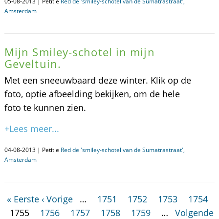
05-08-2013 | Petitie
Red de 'smiley-schotel van de Sumatrastraat',
Amsterdam
Mijn Smiley-schotel in mijn
Geveltuin.
Met een sneeuwbaard deze winter. Klik op de
foto, optie afbeelding bekijken, om de hele
foto te kunnen zien.
+Lees meer...
04-08-2013 | Petitie
Red de 'smiley-schotel van de Sumatrastraat',
Amsterdam
« Eerste
‹ Vorige
…
1751
1752
1753
1754
1755
1756
1757
1758
1759
…
Volgende