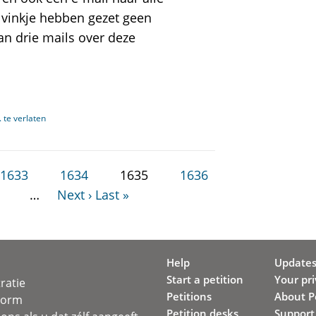
 vinkje hebben gezet geen
n drie mails over deze
 te verlaten
1633
1634
1635
1636
…
Next ›
Last »
Help
Update
Start a petition
Your pr
ratie
Petitions
About Pe
svorm
Petition desks
Support