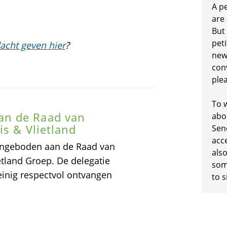
A p
are
But
peti
acht geven hier
?
new
conv
plea
To w
an de Raad van
abo
is & Vlietland
Sen
acc
angeboden aan de Raad van
also
etland Groep. De delegatie
some
inig respectvol ontvangen
to s