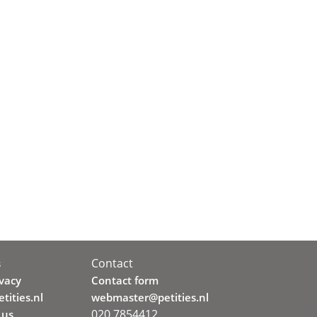
Contact
s
ivacy
Contact form
tities.nl
webmaster@petities.nl
020 7854412
 us