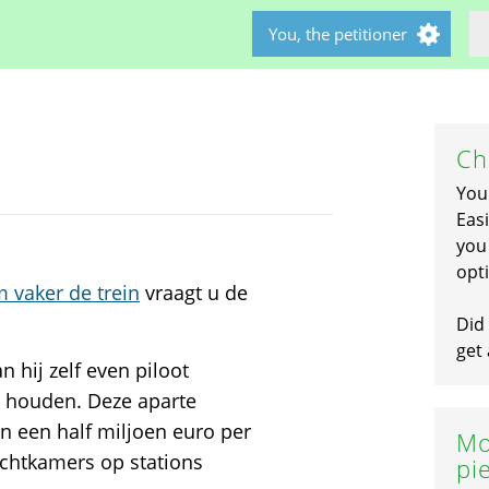
You, the petitioner
Ch
You
Easi
you 
opti
 vaker de trein
vraagt u de
Did 
get 
 hij zelf even piloot
dig houden. Deze aparte
en een half miljoen euro per
Mo
wachtkamers op stations
pi