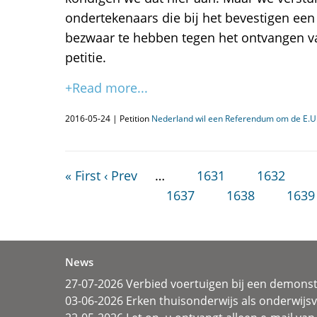
ondertekenaars die bij het bevestigen een
bezwaar te hebben tegen het ontvangen va
petitie.
+Read more...
2016-05-24 | Petition
Nederland wil een Referendum om de E.U.
« First
‹ Prev
…
1631
1632
1637
1638
1639
News
27-07-2026 Verbied voertuigen bij een demonst
03-06-2026 Erken thuisonderwijs als onderwij