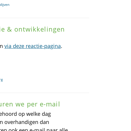
lijven
tie & ontwikkelingen
an
via deze reactie-pagina
.
rg
ren we per e-mail
ehoord op welke dag
en overhandigen dan
en ook een e-mail naar alle