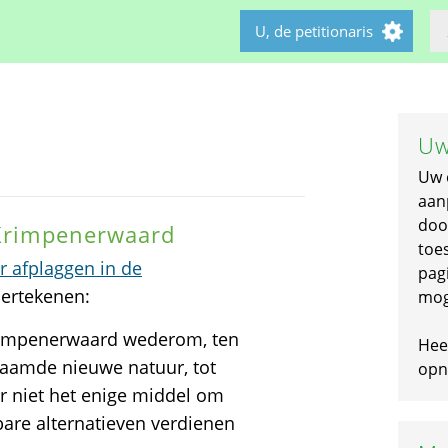
U, de petitionaris
Uw
Uw 
aan
doo
 Krimpenerwaard
toe
or afplaggen in de
pagi
dertekenen:
mog
rimpenerwaard wederom, ten
Hee
naamde nieuwe natuur, tot
opni
er niet het enige middel om
bare alternatieven verdienen