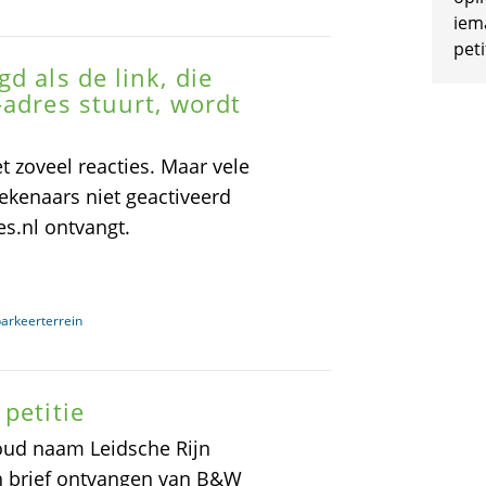
iem
peti
d als de link, die
-adres stuurt, wordt
t zoveel reacties. Maar vele
tekenaars niet geactiveerd
es.nl ontvangt.
arkeerterrein
petitie
oud naam Leidsche Rijn
een brief ontvangen van B&W