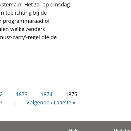
stema.nl Het zal op dinsdag
n toelichting bij de
en programmaraad of
alen welke zenders
ust-carry'-regel die de
2
1873
1874
1875
9
…
Volgende ›
Laatste »
Help
Update