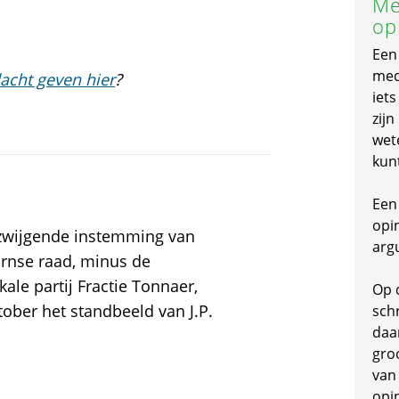
Me
op
Een
mede
acht geven hier
?
iet
zijn
wet
kun
Een 
opi
lzwijgende instemming van
arg
rnse raad, minus de
ale partij Fractie Tonnaer,
Op 
ober het standbeeld van J.P.
schr
daa
gro
van
opi