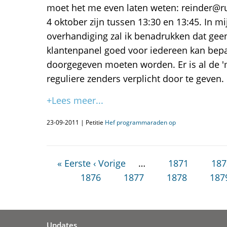
moet het me even laten weten: reinder@ru
4 oktober zijn tussen 13:30 en 13:45. In mij
overhandiging zal ik benadrukken dat ge
klantenpanel goed voor iedereen kan bep
doorgegeven moeten worden. Er is al de 'm
reguliere zenders verplicht door te geven.
+Lees meer...
23-09-2011 | Petitie
Hef programmaraden op
« Eerste
‹ Vorige
…
1871
187
1876
1877
1878
187
Updates