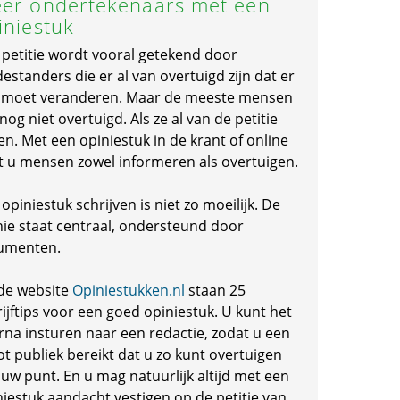
er ondertekenaars met een
iniestuk
 petitie wordt vooral getekend door
standers die er al van overtuigd zijn dat er
s moet veranderen. Maar de meeste mensen
 nog niet overtuigd. Als ze al van de petitie
en. Met een opiniestuk in de krant of online
t u mensen zowel informeren als overtuigen.
opiniestuk schrijven is niet zo moeilijk. De
nie staat centraal, ondersteund door
umenten.
de website
Opiniestukken.nl
staan 25
ijftips voor een goed opiniestuk. U kunt het
rna insturen naar een redactie, zodat u een
ot publiek bereikt dat u zo kunt overtuigen
 uw punt. En u mag natuurlijk altijd met een
niestuk aandacht vestigen op de petitie van