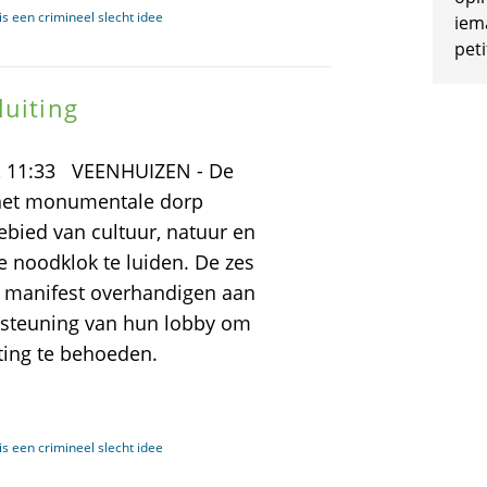
s een crimineel slecht idee
iem
peti
luiting
3, 11:33 VEENHUIZEN - De
n het monumentale dorp
ebied van cultuur, natuur en
 noodklok te luiden. De zes
 manifest overhandigen aan
rsteuning van hun lobby om
ting te behoeden.
s een crimineel slecht idee