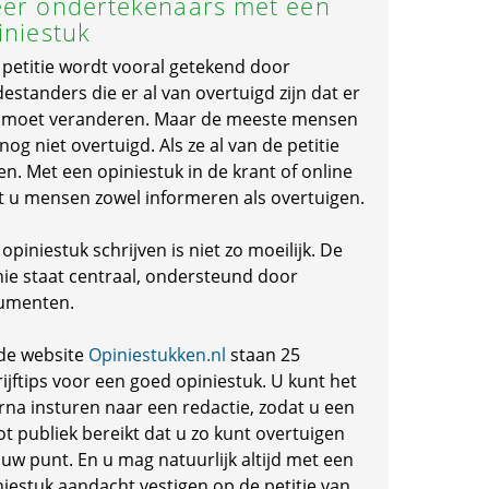
er ondertekenaars met een
iniestuk
 petitie wordt vooral getekend door
standers die er al van overtuigd zijn dat er
s moet veranderen. Maar de meeste mensen
 nog niet overtuigd. Als ze al van de petitie
en. Met een opiniestuk in de krant of online
t u mensen zowel informeren als overtuigen.
opiniestuk schrijven is niet zo moeilijk. De
nie staat centraal, ondersteund door
umenten.
de website
Opiniestukken.nl
staan 25
ijftips voor een goed opiniestuk. U kunt het
rna insturen naar een redactie, zodat u een
ot publiek bereikt dat u zo kunt overtuigen
 uw punt. En u mag natuurlijk altijd met een
niestuk aandacht vestigen op de petitie van