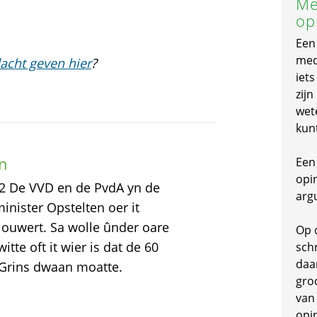
Me
op
Een
mede
acht geven hier
?
iet
zijn
wet
kun
n
Een 
opi
12 De VVD en de PvdA yn de
arg
nister Opstelten oer it
Ljouwert. Sa wolle ûnder oare
Op 
itte oft it wier is dat de 60
schr
daa
 Grins dwaan moatte.
gro
van
opi