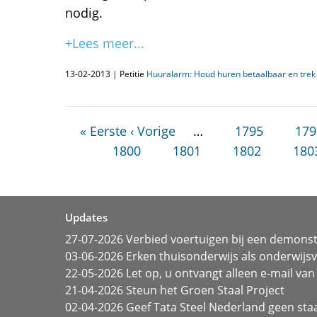
nodig.
+Lees meer...
13-02-2013 | Petitie
Huuralarm: Houd huren betaalbaar en trek 
« Eerste
‹ Vorige
…
1795
179
1800
1801
1802
180
Updates
27-07-2026 Verbied voertuigen bij een demonst
03-06-2026 Erken thuisonderwijs als onderwij
22-05-2026 Let op, u ontvangt alleen e-mail van 
21-04-2026 Steun het Groen Staal Project
02-04-2026 Geef Tata Steel Nederland geen sta