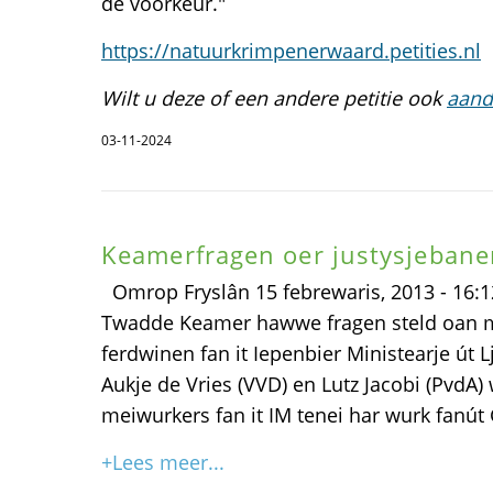
de voorkeur."
https://natuurkrimpenerwaard.petities.nl
Wilt u deze of een andere petitie ook
aand
03-11-2024
Keamerfragen oer justysjebane
Omrop Fryslân 15 febrewaris, 2013 - 16:
Twadde Keamer hawwe fragen steld oan mi
ferdwinen fan it Iepenbier Ministearje út 
Aukje de Vries (VVD) en Lutz Jacobi (PvdA) w
meiwurkers fan it IM tenei har wurk fanút
+Lees meer...