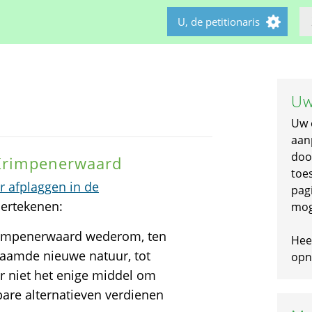
U, de petitionaris
Uw
Uw 
aan
doo
 Krimpenerwaard
toe
or afplaggen in de
pagi
dertekenen:
mog
rimpenerwaard wederom, ten
Hee
naamde nieuwe natuur, tot
opni
er niet het enige middel om
bare alternatieven verdienen