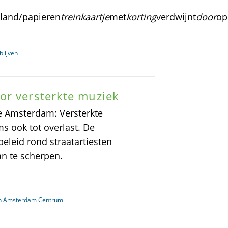
nland/papieren
treinkaartje
met
korting
verdwijnt
door
op
blijven
or versterkte muziek
e Amsterdam: Versterkte
ms ook tot overlast. De
eleid rond straatartiesten
an te scherpen.
ten Amsterdam Centrum