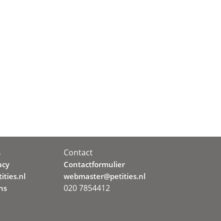
Contact
s
acy
Contactformulier
ities.nl
webmaster@petities.nl
020 7854412
ns