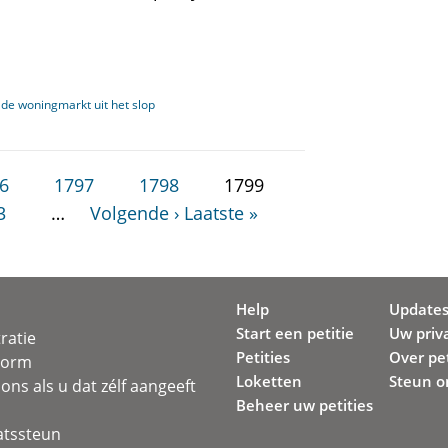
de woningmarkt uit het slop
6
1797
1798
1799
3
…
Volgende ›
Laatste »
Help
Update
Start een petitie
Uw priv
ratie
Petities
Over pet
svorm
Loketten
Steun o
ons als u dat zélf aangeeft
Beheer uw petities
atssteun