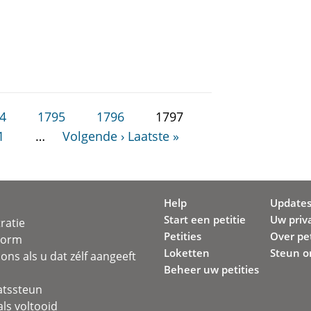
4
1795
1796
1797
1
…
Volgende ›
Laatste »
Help
Update
Start een petitie
Uw priv
ratie
Petities
Over pet
svorm
Loketten
Steun o
ons als u dat zélf aangeeft
Beheer uw petities
atssteun
ls voltooid