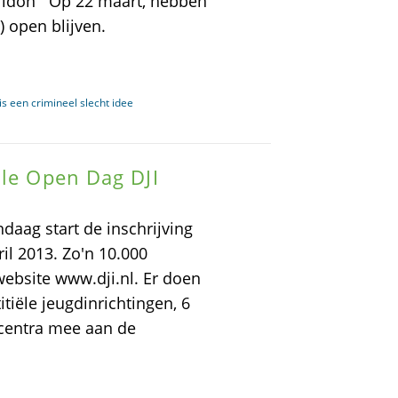
rridon Op 22 maart, hebben
 open blijven.
s een crimineel slecht idee
ale Open Dag DJI
daag start de inschrijving
il 2013. Zo'n 10.000
website www.dji.nl. Er doen
titiële jeugdinrichtingen, 6
ecentra mee aan de