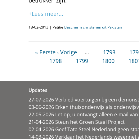
betrokken zijn.
+Lees meer...
18-02-2013 | Petitie
Bescherm christenen uit Pakistan
« Eerste
‹ Vorige
…
1793
179
1798
1799
1800
180
Updates
27-07-2026 Verbied voertuigen bij een demonst
03-06-2026 Erken thuisonderwijs als onderwij
22-05-2026 Let op, u ontvangt alleen e-mail van 
21-04-2026 Steun het Groen Staal Project
02-04-2026 Geef Tata Steel Nederland geen sta
14-03-2026 Verklaar het Nederlands wegennet a