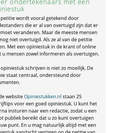
er ondertekenaars met een
iniestuk
 petitie wordt vooral getekend door
standers die er al van overtuigd zijn dat er
s moet veranderen. Maar de meeste mensen
 nog niet overtuigd. Als ze al van de petitie
en. Met een opiniestuk in de krant of online
t u mensen zowel informeren als overtuigen.
opiniestuk schrijven is niet zo moeilijk. De
nie staat centraal, ondersteund door
umenten.
de website
Opiniestukken.nl
staan 25
ijftips voor een goed opiniestuk. U kunt het
rna insturen naar een redactie, zodat u een
ot publiek bereikt dat u zo kunt overtuigen
 uw punt. En u mag natuurlijk altijd met een
niestuk aandacht vestigen op de petitie van