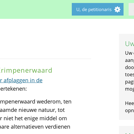
U, de petitionaris
Uw
Uw 
aan
doo
 Krimpenerwaard
toe
or afplaggen in de
pagi
dertekenen:
mog
rimpenerwaard wederom, ten
Hee
naamde nieuwe natuur, tot
opni
er niet het enige middel om
bare alternatieven verdienen