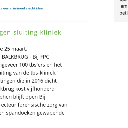
iem
s een crimineel slecht idee
peti
gen sluiting kliniek
e 25 maart,
n BALKBRUG - Bij FPC
geveer 100 tbs'ers en het
ting van de tbs-kliniek.
htingen die in 2016 dicht
alkbrug kost vijfhonderd
hen blijft open Bij
recteur forensische zorg van
rs en spandoeken gewapende