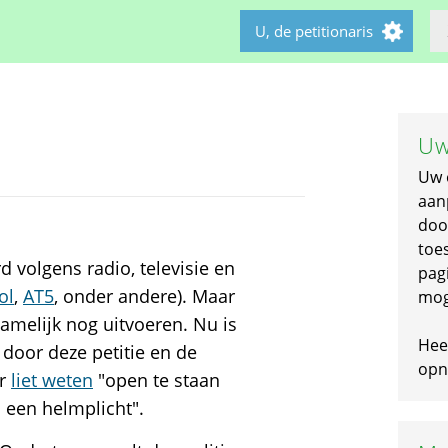
U, de petitionaris
Uw
Uw 
aan
doo
toe
d volgens radio, televisie en
pagi
ol
,
AT5
, onder andere). Maar
mog
namelijk nog uitvoeren. Nu is
Hee
 door deze petitie en de
opni
er
liet weten
"open te staan
 een helmplicht".