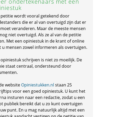
er ondertekenaars met een
iniestuk
 petitie wordt vooral getekend door
standers die er al van overtuigd zijn dat er
s moet veranderen. Maar de meeste mensen
 nog niet overtuigd. Als ze al van de petitie
en. Met een opiniestuk in de krant of online
t u mensen zowel informeren als overtuigen.
opiniestuk schrijven is niet zo moeilijk. De
nie staat centraal, ondersteund door
umenten.
de website
Opiniestukken.nl
staan 25
ijftips voor een goed opiniestuk. U kunt het
rna insturen naar een redactie, zodat u een
ot publiek bereikt dat u zo kunt overtuigen
 uw punt. En u mag natuurlijk altijd met een
niestuk aandacht vestigen op de petitie van