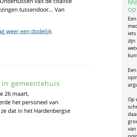
Me
Ondertussen valt de coalitie
op
ezingen tussendoor... Van
Een
mede
g weer een dodelijk
iet
zijn
wet
kun
Een 
opi
t in gemeentehuis
arg
e 26 maart,
Op 
erde het personeel van
schr
 ze dat in het Hardenbergse
daa
gro
van
opi