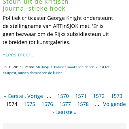
Steun uit de kritisch
journalistieke hoek
Politiek criticaster George Knight ondersteunt
de stellingname van ARTInSJOK met. 'Er is
geen bezwaar om de Rijks subsidiesteun uit
te breiden tot kunstgaleries.
+Lees meer...
06-01-2017 | Petitie
ARTInSJOK: kabinet maakt beeldende kunst tot
sluitpost, musea domineren de kunst
« Eerste
‹ Vorige
…
1570
1571
1572
1573
1574
1575
1576
1577
1578
…
Volgende
›
Laatste »