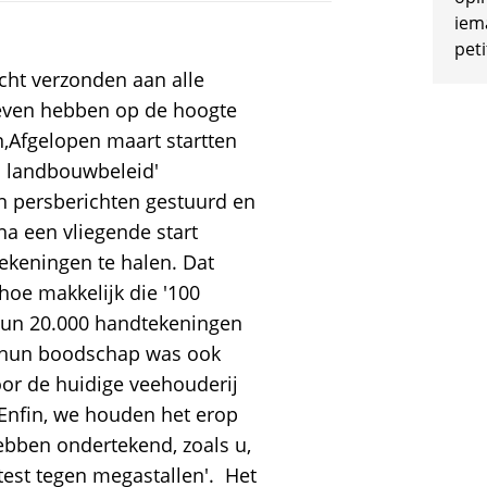
iem
peti
cht verzonden aan alle
geven hebben op de hoogte
,Afgelopen maart startten
en landbouwbeleid'
n persberichten gestuurd en
a een vliegende start
keningen te halen. Dat
 hoe makkelijk die '100
 hun 20.000 handtekeningen
r hun boodschap was ook
oor de huidige veehouderij
Enfin, we houden het erop
hebben ondertekend, zoals u,
otest tegen megastallen'. Het