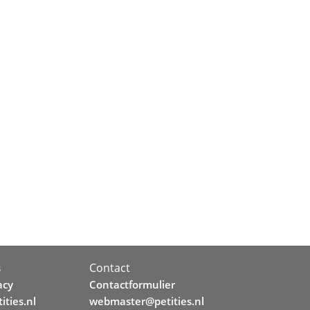
Contact
s
acy
Contactformulier
ities.nl
webmaster@petities.nl