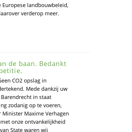
le Europese landbouwbeleid,
r daarover verderop meer.
van de baan. Bedankt
etitie.
 Geen CO2 opslag in
dertekend. Mede dankzij uw
 Barendrecht in staat
ng zodanig op te voeren,
or Minister Maxime Verhagen
 met onze ontvankelijkheid
 van State waren wij