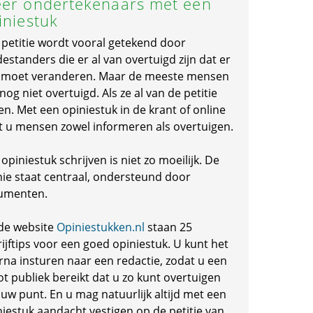
er ondertekenaars met een
iniestuk
 petitie wordt vooral getekend door
standers die er al van overtuigd zijn dat er
s moet veranderen. Maar de meeste mensen
 nog niet overtuigd. Als ze al van de petitie
en. Met een opiniestuk in de krant of online
t u mensen zowel informeren als overtuigen.
opiniestuk schrijven is niet zo moeilijk. De
nie staat centraal, ondersteund door
umenten.
de website
Opiniestukken.nl
staan 25
ijftips voor een goed opiniestuk. U kunt het
rna insturen naar een redactie, zodat u een
ot publiek bereikt dat u zo kunt overtuigen
 uw punt. En u mag natuurlijk altijd met een
niestuk aandacht vestigen op de petitie van