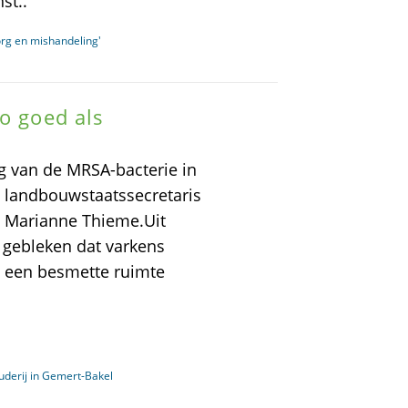
st..
org en mishandeling'
o goed als
g van de MRSA-bacterie in
t landbouwstaatssecretaris
 Marianne Thieme.Uit
 gebleken dat varkens
 een besmette ruimte
uderij in Gemert-Bakel