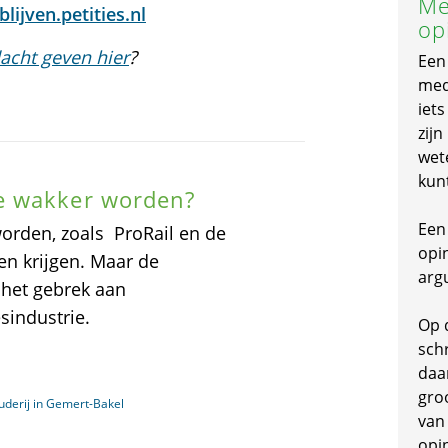
Me
lijven.petities.nl
op
acht geven hier
?
Een
mede
iet
zijn
wet
kun
e wakker worden?
Een 
 worden, zoals ProRail en de
opi
en krijgen. Maar de
arg
 het gebrek aan
sindustrie.
Op 
schr
daa
gro
uderij in Gemert-Bakel
van
opi