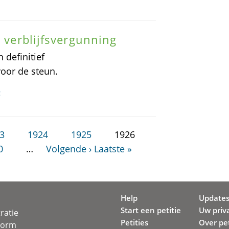
n verblijfsvergunning
definitief
voor de steun.
!
3
1924
1925
1926
0
…
Volgende ›
Laatste »
Help
Update
Start een petitie
Uw priv
ratie
Petities
Over pet
svorm