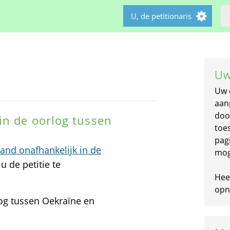
U, de petitionaris
Uw
Uw 
aan
doo
in de oorlog tussen
toe
pagi
nd onafhankelijk in de
mog
u de petitie te
Hee
opni
og tussen Oekraïne en