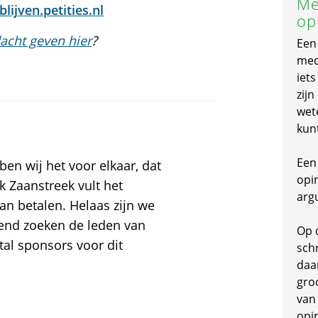
Me
lijven.petities.nl
op
acht geven hier
?
Een
mede
iet
zijn
wet
kun
Een 
en wij het voor elkaar, dat
opi
 Zaanstreek vult het
arg
an betalen. Helaas zijn we
kend zoeken de leden van
Op 
tal sponsors voor dit
schr
daa
gro
van
opi