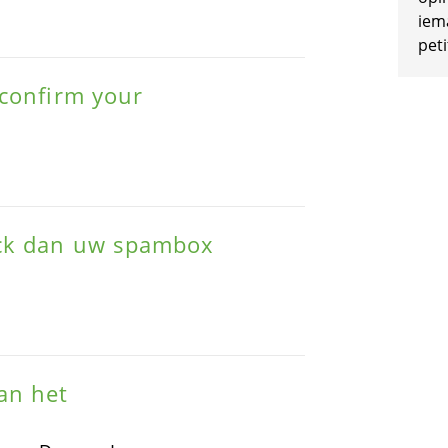
iem
peti
 confirm your
ck dan uw spambox
an het