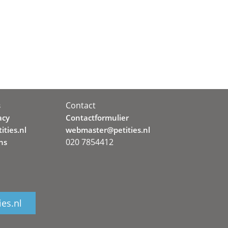
Contact
s
acy
Contactformulier
ities.nl
webmaster@petities.nl
020 7854412
ns
ies.nl