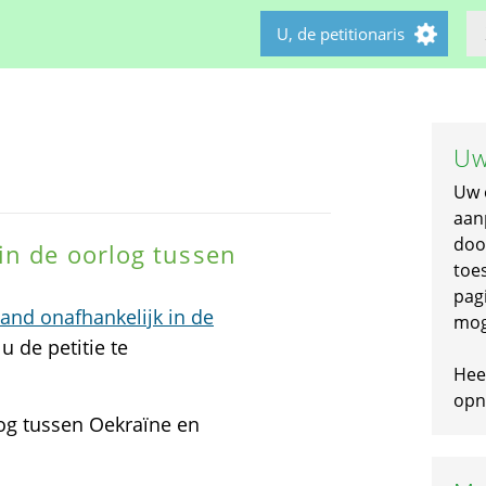
U, de petitionaris
Uw
Uw 
aan
doo
in de oorlog tussen
toe
pagi
nd onafhankelijk in de
mog
u de petitie te
Hee
opni
og tussen Oekraïne en