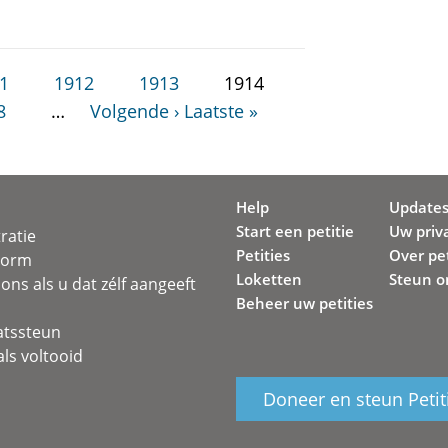
1
1912
1913
1914
8
…
Volgende ›
Laatste »
Help
Update
Start een petitie
Uw priv
ratie
Petities
Over pet
svorm
Loketten
Steun o
ons als u dat zélf aangeeft
Beheer uw petities
atssteun
ls voltooid
Doneer en steun Petit