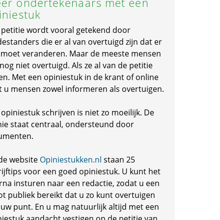
er ondertekenaars met een
iniestuk
 petitie wordt vooral getekend door
standers die er al van overtuigd zijn dat er
s moet veranderen. Maar de meeste mensen
 nog niet overtuigd. Als ze al van de petitie
en. Met een opiniestuk in de krant of online
t u mensen zowel informeren als overtuigen.
opiniestuk schrijven is niet zo moeilijk. De
nie staat centraal, ondersteund door
umenten.
de website
Opiniestukken.nl
staan 25
ijftips voor een goed opiniestuk. U kunt het
rna insturen naar een redactie, zodat u een
ot publiek bereikt dat u zo kunt overtuigen
 uw punt. En u mag natuurlijk altijd met een
niestuk aandacht vestigen op de petitie van