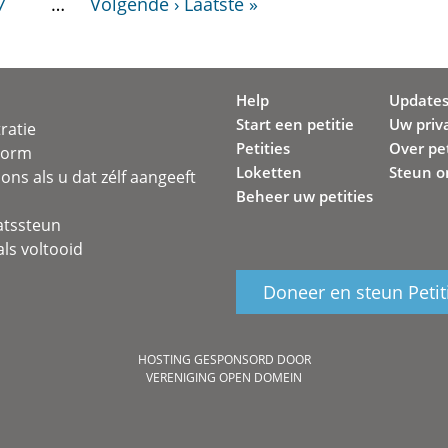
7
…
Volgende ›
Laatste »
Help
Update
Start een petitie
Uw priv
ratie
Petities
Over pet
svorm
Loketten
Steun o
ons als u dat zélf aangeeft
Beheer uw petities
atssteun
ls voltooid
Doneer en steun Petit
HOSTING GESPONSORD DOOR
VERENIGING OPEN DOMEIN