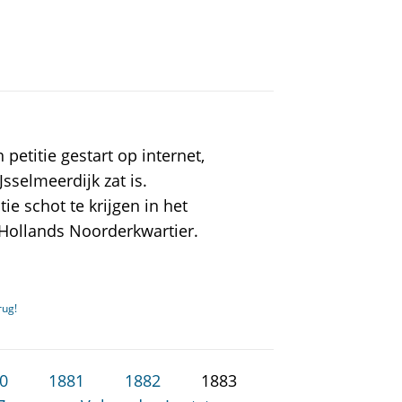
etitie gestart op internet,
Jsselmeerdijk zat is.
ie schot te krijgen in het
ollands Noorderkwartier.
rug!
0
1881
1882
1883