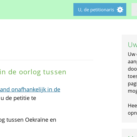
U, de petitionaris
Uw
Uw 
aan
doo
in de oorlog tussen
toe
pagi
nd onafhankelijk in de
mog
u de petitie te
Hee
opni
og tussen Oekraïne en