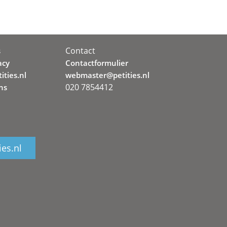
Contact
s
acy
Contactformulier
ities.nl
webmaster@petities.nl
020 7854412
ns
ies.nl