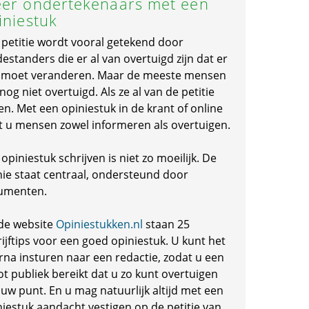
er ondertekenaars met een
iniestuk
 petitie wordt vooral getekend door
standers die er al van overtuigd zijn dat er
s moet veranderen. Maar de meeste mensen
 nog niet overtuigd. Als ze al van de petitie
en. Met een opiniestuk in de krant of online
t u mensen zowel informeren als overtuigen.
opiniestuk schrijven is niet zo moeilijk. De
nie staat centraal, ondersteund door
umenten.
de website
Opiniestukken.nl
staan 25
ijftips voor een goed opiniestuk. U kunt het
rna insturen naar een redactie, zodat u een
ot publiek bereikt dat u zo kunt overtuigen
 uw punt. En u mag natuurlijk altijd met een
niestuk aandacht vestigen op de petitie van