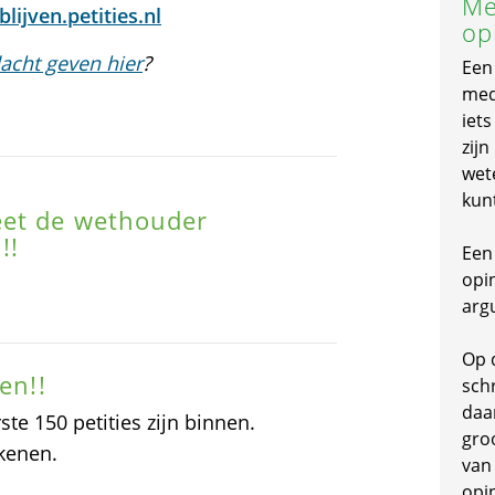
Me
lijven.petities.nl
op
acht geven hier
?
Een
mede
iet
zijn
wet
kun
eet de wethouder
!!
Een 
opi
arg
Op 
en!!
schr
daa
te 150 petities zijn binnen.
gro
ekenen.
van
opi