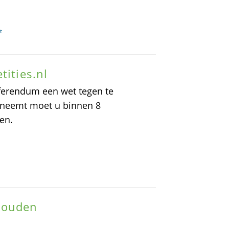
t
tities.nl
ferendum een wet tegen te
nneemt moet u binnen 8
en.
houden