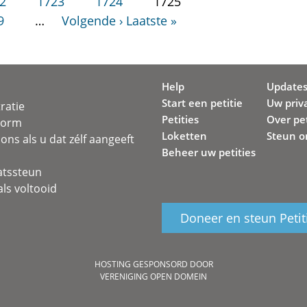
2
1723
1724
1725
9
…
Volgende ›
Laatste »
Help
Update
Start een petitie
Uw priv
ratie
Petities
Over pet
svorm
Loketten
Steun o
ons als u dat zélf aangeeft
Beheer uw petities
atssteun
ls voltooid
Doneer en steun Petit
HOSTING GESPONSORD DOOR
VERENIGING OPEN DOMEIN