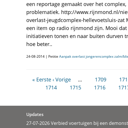
een reportage gemaakt over het complex, 
problematiek. http://www.rijnmond.nl/ni
overlast-jeugdcomplex-hellevoetsluis-zat
een item op radio rijnmond zijn. Mooi da
initiatieven tonen en naar buiten durven
hoe beter..
24-08-2014 | Petitie
Aanpak overlast jongerencomplex zalm/blie
« Eerste
‹ Vorige
…
1709
171
1714
1715
1716
171
Updates
27-07-2026 Verbied voertuigen bij een demonst