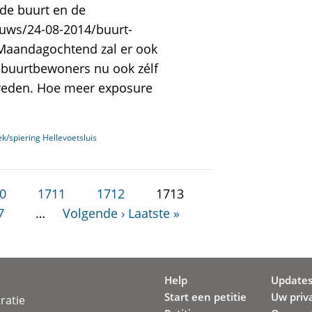
de buurt en de
euws/24-08-2014/buurt-
 Maandagochtend zal er ook
t buurtbewoners nu ook zélf
 treden. Hoe meer exposure
k/spiering Hellevoetsluis
0
1711
1712
1713
7
…
Volgende ›
Laatste »
Help
Update
Start een petitie
Uw priv
ratie