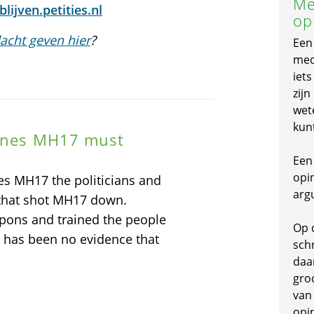
Me
lijven.petities.nl
op
acht geven hier
?
Een
mede
iet
zijn
wet
kun
lines MH17 must
Een 
opi
nes MH17 the politicians and
arg
 that shot MH17 down.
apons and trained the people
Op 
e has been no evidence that
schr
daa
gro
van
opi