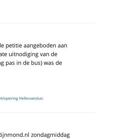
e petitie aangeboden aan
te uitnodiging van de
ag pas in de bus) was de
k/spiering Hellevoetsluis
t Rijnmond.nl zondagmiddag