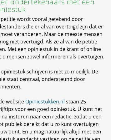
er ondertekenaars met een
iniestuk
 petitie wordt vooral getekend door
standers die er al van overtuigd zijn dat er
s moet veranderen. Maar de meeste mensen
 nog niet overtuigd. Als ze al van de petitie
en. Met een opiniestuk in de krant of online
t u mensen zowel informeren als overtuigen.
opiniestuk schrijven is niet zo moeilijk. De
nie staat centraal, ondersteund door
umenten.
de website
Opiniestukken.nl
staan 25
ijftips voor een goed opiniestuk. U kunt het
rna insturen naar een redactie, zodat u een
ot publiek bereikt dat u zo kunt overtuigen
 uw punt. En u mag natuurlijk altijd met een
niestuk aandacht vestigen op de petitie van