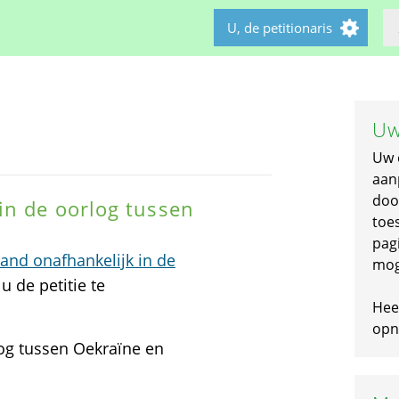
U, de petitionaris
Uw
Uw 
aan
doo
in de oorlog tussen
toe
pagi
nd onafhankelijk in de
mog
u de petitie te
Hee
opni
og tussen Oekraïne en