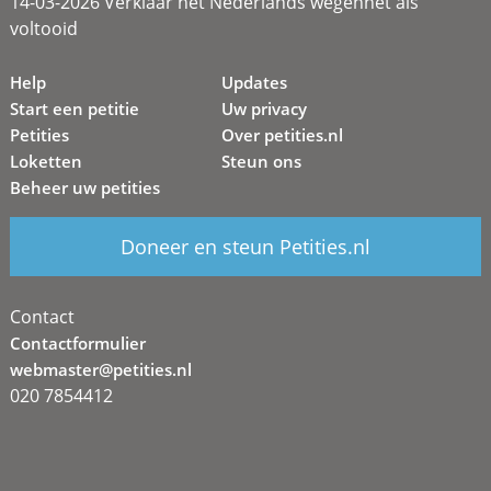
14-03-2026 Verklaar het Nederlands wegennet als
voltooid
Help
Updates
Start een petitie
Uw privacy
Petities
Over petities.nl
Loketten
Steun ons
Beheer uw petities
Doneer en steun Petities.nl
Contact
Contactformulier
webmaster@petities.nl
020 7854412