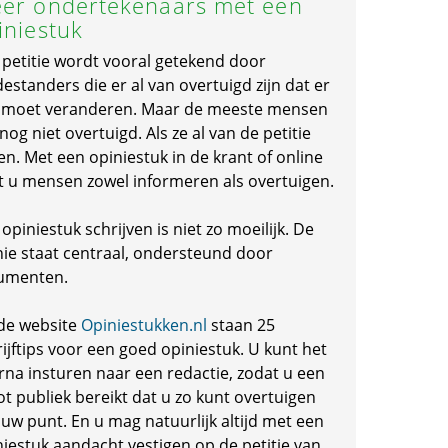
er ondertekenaars met een
iniestuk
 petitie wordt vooral getekend door
standers die er al van overtuigd zijn dat er
s moet veranderen. Maar de meeste mensen
 nog niet overtuigd. Als ze al van de petitie
en. Met een opiniestuk in de krant of online
t u mensen zowel informeren als overtuigen.
opiniestuk schrijven is niet zo moeilijk. De
nie staat centraal, ondersteund door
umenten.
de website
Opiniestukken.nl
staan 25
ijftips voor een goed opiniestuk. U kunt het
rna insturen naar een redactie, zodat u een
ot publiek bereikt dat u zo kunt overtuigen
 uw punt. En u mag natuurlijk altijd met een
niestuk aandacht vestigen op de petitie van