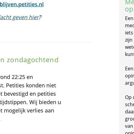
Me
lijven.petities.nl
op
acht geven hier
?
Een
mede
iet
zijn
wet
kun
 en zondagochtend
Een 
opi
vond 22:25 en
arg
. Petities konden niet
 bevestigd en petities
Op 
ijdstippen. Wij bieden u
schr
 mogelijk verlies aan
daa
.
gro
van
opi