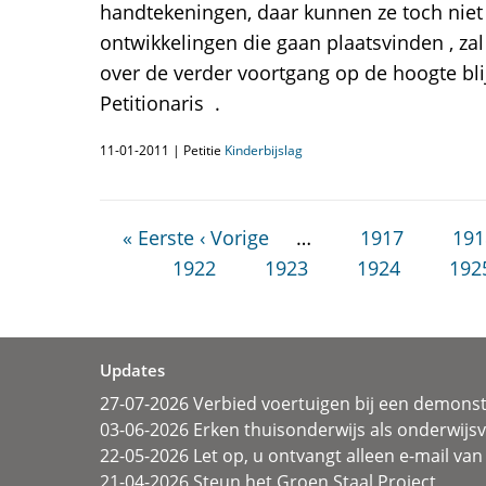
handtekeningen, daar kunnen ze toch nie
ontwikkelingen die gaan plaatsvinden , za
over de verder voortgang op de hoogte blij
Petitionaris .
11-01-2011 | Petitie
Kinderbijslag
« Eerste
‹ Vorige
…
1917
191
1922
1923
1924
192
Updates
27-07-2026 Verbied voertuigen bij een demonst
03-06-2026 Erken thuisonderwijs als onderwij
22-05-2026 Let op, u ontvangt alleen e-mail van 
21-04-2026 Steun het Groen Staal Project