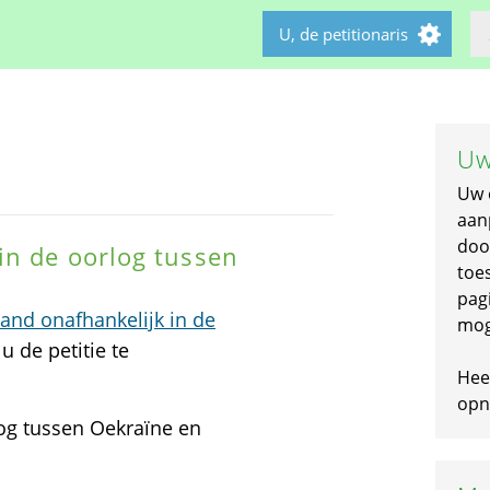
U, de petitionaris
Uw
Uw 
aan
doo
in de oorlog tussen
toe
pagi
nd onafhankelijk in de
mog
u de petitie te
Hee
opni
og tussen Oekraïne en