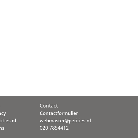
Contact
s
acy
Contactformulier
ities.nl
webmaster@petities.nl
020 7854412
ns