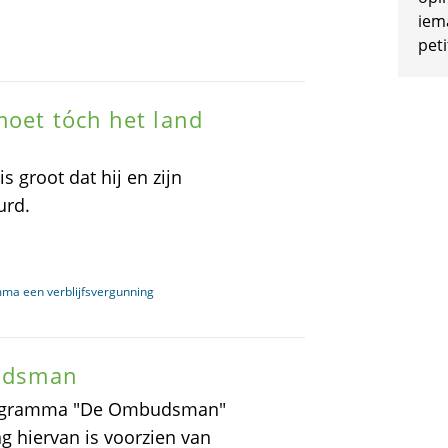
iem
peti
moet tóch het land
s groot dat hij en zijn
urd.
mma een verblijfsvergunning
budsman
programma "De Ombudsman"
g hiervan is voorzien van