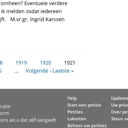
t omheen? Eventuele verdere
l ik melden zodat iedereen
ft. M.vr.gr. Ingrid Karssen
8
1919
1920
1921
5
…
Volgende ›
Laatste »
Help
Update
Start een petitie
Uw priv
ratie
Petities
Over pet
svorm
Loketten
Steun o
ons als u dat zélf aangeeft
Beheer uw petities