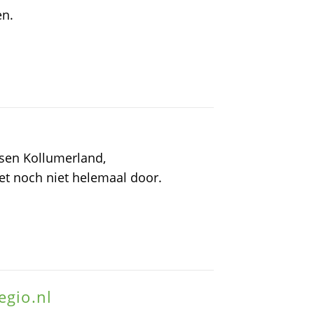
en.
ssen Kollumerland,
et noch niet helemaal door.
egio.nl