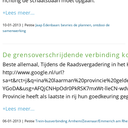
richting de schaatsbaan moet opgaan.
+Lees meer...
10-01-2013 | Petitie
Jaap Edenbaan: bevries de plannen, ontdooi de
samenwerking
De grensoverschrijdende verbinding k
Beste allemaal, Tijdens de Raadsvergadering in het 
http://www.google.nl/url?
sa=t&rct=j&q=ina%20laarman%20provincie%20gel
YGoDA&usg=AFQjCNHpOdr0PkRSK7mxWt-lleCN-wdv0Q Het 
Provincie heeft als laatste in rij hun goedkeuring ge
+Lees meer...
06-01-2013 | Petitie
Trein-busverbinding Arnhem/Zevenaar/Emmerich am Rhe