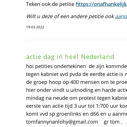
Teken ook de petitie
https://onafhankelijkb
Wilt u deze of een andere petitie ook
aand
19-03-2022
actie dag in heel Nederland
hoi petities ondertekinen de zijn kommde
tegen kabniet vvd pvda de eerdte actie i
de groep hoop op 400 mensen om te proes
hier onder vindt u uitnoding en harde a
mindag na neude om protest tegen kabniet
eerste van actie tijd 3 uur tot 1:700 uur k
komt vvd sp groenlinks en d66 en u aanm
tomfannynanlohy@gmail.com gr tom .