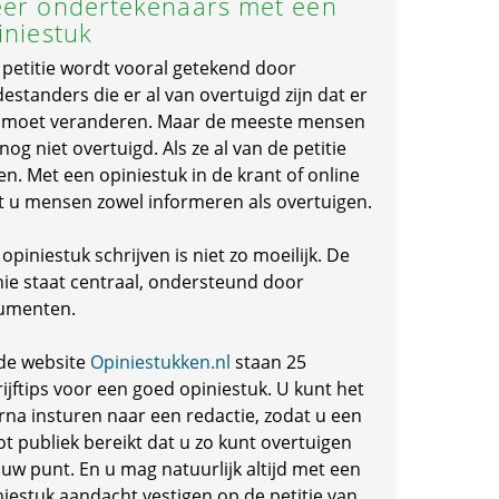
er ondertekenaars met een
iniestuk
 petitie wordt vooral getekend door
standers die er al van overtuigd zijn dat er
s moet veranderen. Maar de meeste mensen
 nog niet overtuigd. Als ze al van de petitie
en. Met een opiniestuk in de krant of online
t u mensen zowel informeren als overtuigen.
opiniestuk schrijven is niet zo moeilijk. De
nie staat centraal, ondersteund door
umenten.
de website
Opiniestukken.nl
staan 25
ijftips voor een goed opiniestuk. U kunt het
rna insturen naar een redactie, zodat u een
ot publiek bereikt dat u zo kunt overtuigen
 uw punt. En u mag natuurlijk altijd met een
niestuk aandacht vestigen op de petitie van