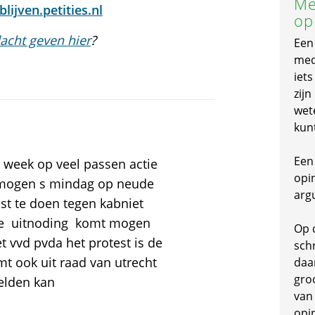
Me
lijven.petities.nl
op
acht geven hier
?
Een
mede
iet
zijn
wet
kun
Een 
 week op veel passen actie
opi
s mogen s mindag op neude
arg
t te doen tegen kabniet
ctie uitnoding komt mogen
Op 
 vvd pvda het protest is de
schr
omt ook uit raad van utrecht
daa
gro
elden kan
van
opi