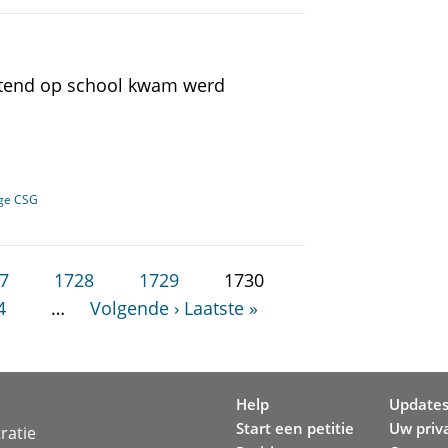
htend op school kwam werd
ege CSG
7
1728
1729
1730
4
…
Volgende ›
Laatste »
Help
Update
Start een petitie
Uw priv
ratie