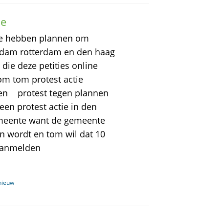
te
te hebben plannen om
rdam rotterdam en den haag
die deze petities online
om tom protest actie
den protest tegen plannen
en protest actie in den
emeente want de gemeente
n wordt en tom wil dat 10
g aanmelden
nieuw