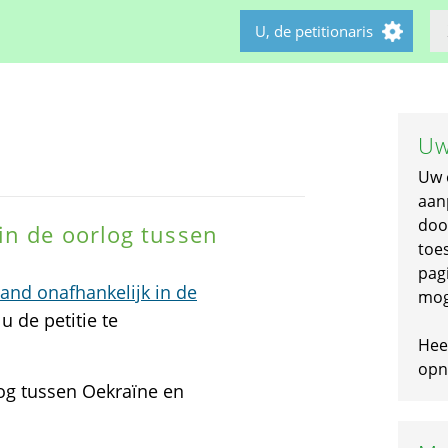
U, de petitionaris
Uw
Uw 
aan
doo
in de oorlog tussen
toe
pagi
nd onafhankelijk in de
mog
u de petitie te
Hee
opni
og tussen Oekraïne en