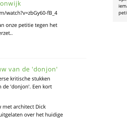
oonwijk
iem
com/watch?v=zbGy60-fB_4
peti
an onze petitie tegen het
rzet..
uw van de 'donjon'
rse kritische stukken
de 'donjon'. Een kort
 met architect Dick
uitgelaten over het huidige