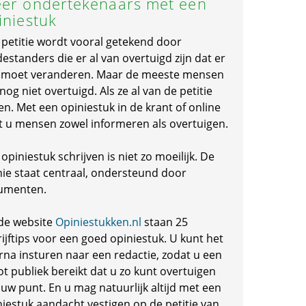
er ondertekenaars met een
iniestuk
 petitie wordt vooral getekend door
standers die er al van overtuigd zijn dat er
s moet veranderen. Maar de meeste mensen
 nog niet overtuigd. Als ze al van de petitie
en. Met een opiniestuk in de krant of online
t u mensen zowel informeren als overtuigen.
opiniestuk schrijven is niet zo moeilijk. De
nie staat centraal, ondersteund door
umenten.
de website
Opiniestukken.nl
staan 25
ijftips voor een goed opiniestuk. U kunt het
rna insturen naar een redactie, zodat u een
ot publiek bereikt dat u zo kunt overtuigen
 uw punt. En u mag natuurlijk altijd met een
niestuk aandacht vestigen op de petitie van