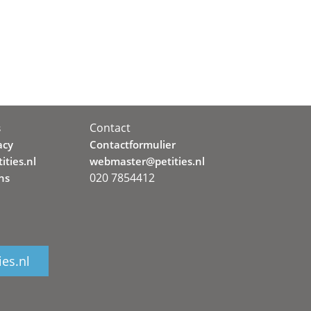
Contact
s
acy
Contactformulier
ities.nl
webmaster@petities.nl
020 7854412
ns
ies.nl