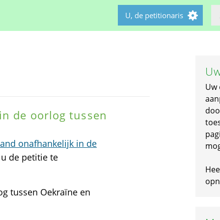
U, de petitionaris
Uw
Uw 
aan
doo
in de oorlog tussen
toe
pagi
nd onafhankelijk in de
mog
u de petitie te
Hee
opni
og tussen Oekraïne en