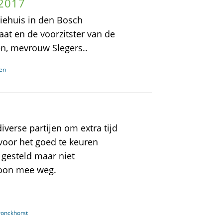
 2017
ciehuis in den Bosch
t en de voorzitster van de
en, mevrouw Slegers..
ren
verse partijen om extra tijd
voor het goed te keuren
 gesteld maar niet
woon mee weg.
ronckhorst