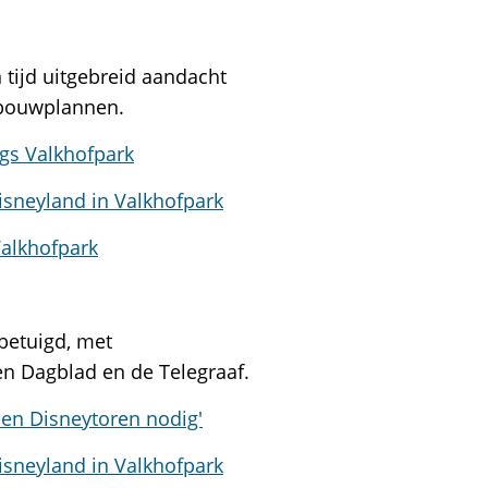
tijd uitgebreid aandacht
wbouwplannen.
gs Valkhofpark
isneyland in Valkhofpark
Valkhofpark
nbetuigd, met
en Dagblad en de Telegraaf.
een Disneytoren nodig'
isneyland in Valkhofpark