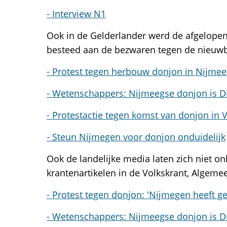
- Interview N1
Ook in de Gelderlander werd de afgelopen 
besteed aan de bezwaren tegen de nieu
- Protest tegen herbouw donjon in Nijmee
- Wetenschappers: Nijmeegse donjon is D
- Protestactie tegen komst van donjon in 
- Steun Nijmegen voor donjon onduidelijk
Ook de landelijke media laten zich niet o
krantenartikelen in de Volkskrant, Algeme
- Protest tegen donjon: 'Nijmegen heeft g
- Wetenschappers: Nijmeegse donjon is D