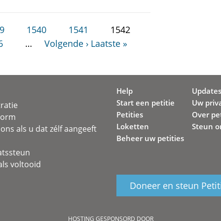
9
1540
1541
1542
6
…
Volgende ›
Laatste »
Help
Update
Start een petitie
Uw priv
ratie
Petities
Over pet
svorm
Loketten
Steun o
ons als u dat zélf aangeeft
Beheer uw petities
atssteun
ls voltooid
Doneer en steun Petit
HOSTING GESPONSORD DOOR