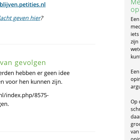
Me
lijven.petities.nl
op
acht geven hier
?
Een
mede
iet
zijn
wet
kun
 van gevolgen
Een 
oerden hebben er geen idee
opi
n voor hen kunnen zijn.
arg
.nl/index.php/8575-
Op 
gen.
schr
daa
gro
van
opi