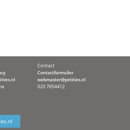
Contact
s
acy
Contactformulier
ities.nl
webmaster@petities.nl
020 7854412
ns
ies.nl