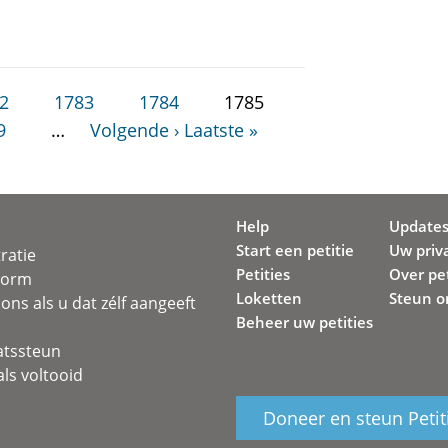
2
1783
1784
1785
9
…
Volgende ›
Laatste »
Help
Update
Start een petitie
Uw priv
ratie
Petities
Over pet
svorm
Loketten
Steun o
ons als u dat zélf aangeeft
Beheer uw petities
atssteun
ls voltooid
Doneer en steun Petit