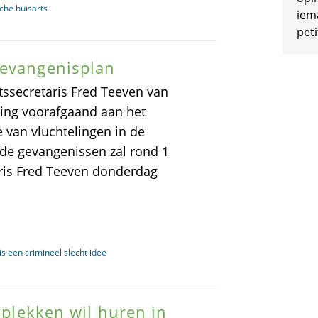
sche huisarts
iem
peti
gevangenisplan
ssecretaris Fred Teeven van
sing voorafgaand aan het
e van vluchtelingen in de
de gevangenissen zal rond 1
taris Fred Teeven donderdag
s een crimineel slecht idee
e plekken wil huren in