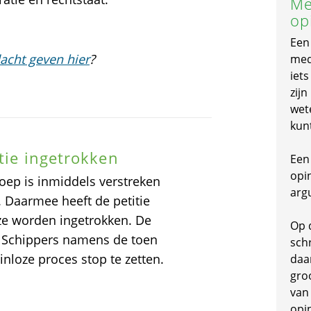
Me
op
Een
acht geven hier
?
mede
iet
zijn
wet
kun
tie ingetrokken
Een 
opi
ep is inmiddels verstreken
arg
k. Daarmee heeft de petitie
e worden ingetrokken. De
Op 
er Schippers namens de toen
schr
nloze proces stop te zetten.
daa
gro
van
opi