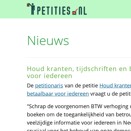
Nieuws
Houd kranten, tijdschriften en
voor iedereen
De
petitionaris
van de petitie
Houd kranten
betaalbaar voor iedereen
vraagt u de peti
"Schrap de voorgenomen BTW verhoging op
boeken om de toegankelijkheid van betr
veelzijdige informatie voor iedereen in Ne
cruciaal voor het behoud van onze democra