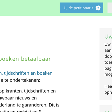
U, de petitionaris
Uw
Uw 
aan
doo
 boeken betaalbaar
toe
pagi
, tijdschriften en boeken
mog
tie te ondertekenen:
Hee
 kranten, tijdschriften en
opni
ouwbaar nieuws en
derland te garanderen. Dit is
tie en rechtstaat."