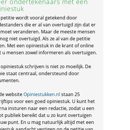
er ondertekenaars met een
iniestuk
 petitie wordt vooral getekend door
standers die er al van overtuigd zijn dat er
s moet veranderen. Maar de meeste mensen
 nog niet overtuigd. Als ze al van de petitie
en. Met een opiniestuk in de krant of online
t u mensen zowel informeren als overtuigen.
opiniestuk schrijven is niet zo moeilijk. De
nie staat centraal, ondersteund door
umenten.
de website
Opiniestukken.nl
staan 25
ijftips voor een goed opiniestuk. U kunt het
rna insturen naar een redactie, zodat u een
ot publiek bereikt dat u zo kunt overtuigen
 uw punt. En u mag natuurlijk altijd met een
niestuk aandacht vestigen op de petitie van