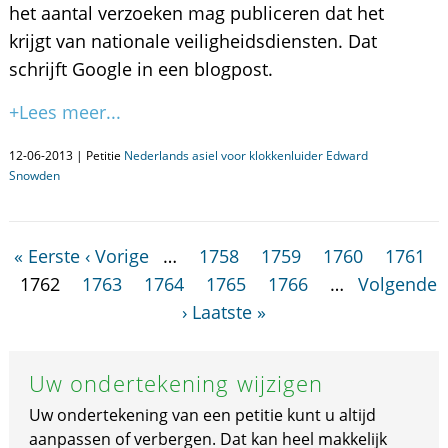
het aantal verzoeken mag publiceren dat het
krijgt van nationale veiligheidsdiensten. Dat
schrijft Google in een blogpost.
+Lees meer...
12-06-2013 | Petitie
Nederlands asiel voor klokkenluider Edward
Snowden
« Eerste
‹ Vorige
…
1758
1759
1760
1761
1762
1763
1764
1765
1766
…
Volgende
›
Laatste »
Uw ondertekening wijzigen
Uw ondertekening van een petitie kunt u altijd
aanpassen of verbergen. Dat kan heel makkelijk