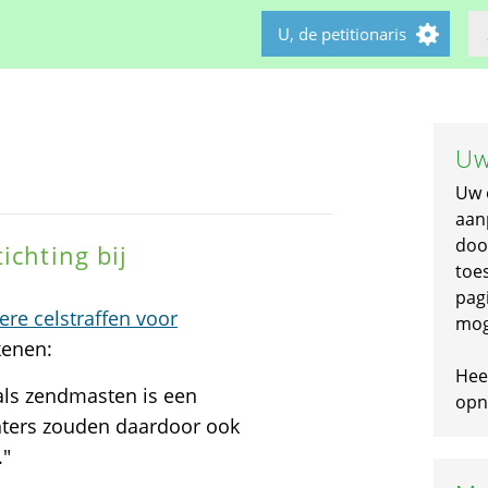
U, de petitionaris
Uw
Uw 
aan
doo
ichting bij
toe
pagi
re celstraffen voor
mog
kenen:
Hee
oals zendmasten is een
opni
hters zouden daardoor ook
."