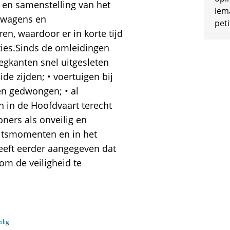
t en samenstelling van het
iem
twagens en
peti
n, waardoor er in korte tijd
aties.Sinds de omleidingen
wegkanten snel uitgesleten
ide zijden; • voertuigen bij
en gedwongen; • al
n in de Hoofdvaart terecht
ners als onveilig en
itsmomenten en in het
eft eerder aangegeven dat
m de veiligheid te
lig