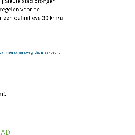
tij Sleutelstad drongen
regelen voor de
r een definitieve 30 km/u
 Lammenschansweg, dat maakt echt
m!.
GAD