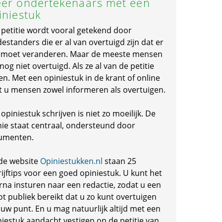
er ondertekenaars met een
iniestuk
 petitie wordt vooral getekend door
standers die er al van overtuigd zijn dat er
s moet veranderen. Maar de meeste mensen
 nog niet overtuigd. Als ze al van de petitie
en. Met een opiniestuk in de krant of online
t u mensen zowel informeren als overtuigen.
opiniestuk schrijven is niet zo moeilijk. De
nie staat centraal, ondersteund door
umenten.
de website
Opiniestukken.nl
staan 25
ijftips voor een goed opiniestuk. U kunt het
rna insturen naar een redactie, zodat u een
ot publiek bereikt dat u zo kunt overtuigen
 uw punt. En u mag natuurlijk altijd met een
niestuk aandacht vestigen op de petitie van