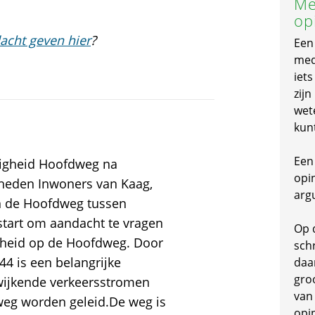
Me
op
acht geven hier
?
Een
mede
iet
zijn
wet
kun
Een 
iligheid Hoofdweg na
opi
mheden Inwoners van Kaag,
arg
an de Hoofdweg tussen
start om aandacht te vragen
Op 
igheid op de Hoofdweg. Door
schr
 is een belangrijke
daa
gro
wijkende verkeersstromen
van
weg worden geleid.De weg is
opi