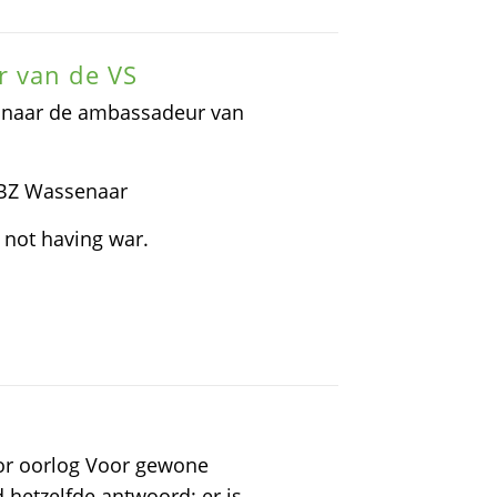
r van de VS
rd naar de ambassadeur van
4BZ Wassenaar
f not having war.
or oorlog Voor gewone
 hetzelfde antwoord: er is