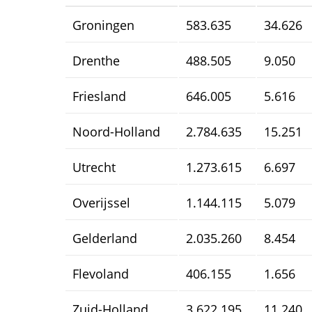
Groningen
583.635
34.626
Drenthe
488.505
9.050
Friesland
646.005
5.616
Noord-Holland
2.784.635
15.251
Utrecht
1.273.615
6.697
Overijssel
1.144.115
5.079
Gelderland
2.035.260
8.454
Flevoland
406.155
1.656
Zuid-Holland
3.622.195
11.240