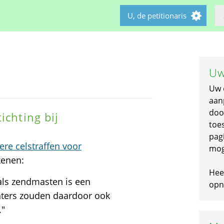
U, de petitionaris
Uw
Uw 
aan
doo
ichting bij
toe
pagi
re celstraffen voor
mog
kenen:
Hee
oals zendmasten is een
opni
hters zouden daardoor ook
."