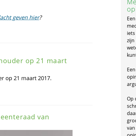
Me
op
acht geven hier
?
Een
mede
iet
zijn
wet
kun
thouder op 21 maart
Een 
opi
er op 21 maart 2017.
arg
Op 
schr
daa
meenteraad van
gro
van
opi