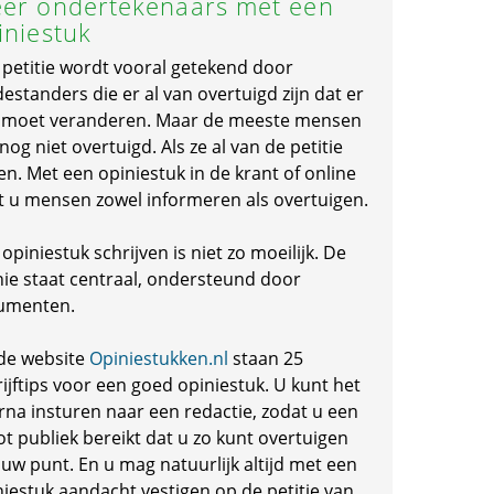
er ondertekenaars met een
iniestuk
 petitie wordt vooral getekend door
standers die er al van overtuigd zijn dat er
s moet veranderen. Maar de meeste mensen
 nog niet overtuigd. Als ze al van de petitie
en. Met een opiniestuk in de krant of online
t u mensen zowel informeren als overtuigen.
opiniestuk schrijven is niet zo moeilijk. De
nie staat centraal, ondersteund door
umenten.
de website
Opiniestukken.nl
staan 25
ijftips voor een goed opiniestuk. U kunt het
rna insturen naar een redactie, zodat u een
ot publiek bereikt dat u zo kunt overtuigen
 uw punt. En u mag natuurlijk altijd met een
niestuk aandacht vestigen op de petitie van