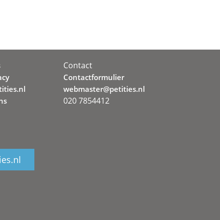
Contact
s
acy
Contactformulier
ities.nl
webmaster@petities.nl
020 7854412
ns
ies.nl