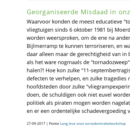
Georganiseerde Misdaad in on
Waarvoor konden de meest educatieve "t
vliegtuigen sinds 6 oktober 1981 bij Moer
worden weersproken, om de ene na ander
Bijlmerramp te kunnen terroriseren, en w
daar alleen maar de gerechtigheid van in 
als het ware nogmaals de "tornadozweep" o
halen?! Hoe kon zulke "11-septembertragi
defecten te verhelpen, en zulke tragedie
hoofdsteden door zulke "vliegrampexperim
doen, de schuldigen ook niet euvel worde
politiek als piraten mogen worden nagela
en er een ordentelijke schadevergoeding v
27-09-2017 | Petitie
Lang leve onze tornadomirakelworkshop