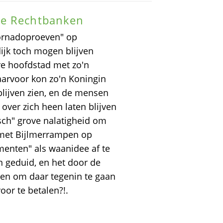
ze Rechtbanken
ornadoproeven" op
dijk toch mogen blijven
e hoofdstad met zo'n
aarvoor kon zo'n Koningin
blijven zien, en de mensen
ver zich heen laten blijven
sch" grove nalatigheid om
s met Bijlmerrampen op
enten" als waanidee af te
n geduid, en het door de
ten om daar tegenin te gaan
oor te betalen?!.