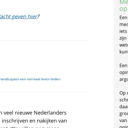
Me
op
acht geven hier
?
Een
mede
iet
zijn
wet
kun
Een 
opi
arg
ehandicapten een normaal leven leiden
Op 
schr
daa
 van veel nieuwe Nederlanders
gro
j inschrijven en nakijken van
van
opi