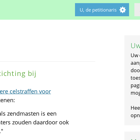
U, de petitionaris
Uw
Uw 
aan
doo
ichting bij
toe
pagi
re celstraffen voor
mog
kenen:
Hee
oals zendmasten is een
opni
hters zouden daardoor ook
."