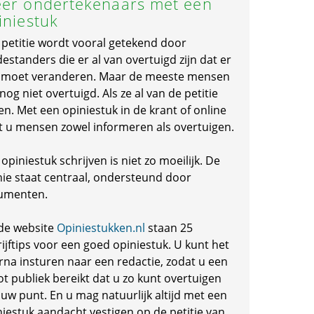
er ondertekenaars met een
iniestuk
 petitie wordt vooral getekend door
standers die er al van overtuigd zijn dat er
s moet veranderen. Maar de meeste mensen
 nog niet overtuigd. Als ze al van de petitie
en. Met een opiniestuk in de krant of online
t u mensen zowel informeren als overtuigen.
opiniestuk schrijven is niet zo moeilijk. De
nie staat centraal, ondersteund door
umenten.
de website
Opiniestukken.nl
staan 25
ijftips voor een goed opiniestuk. U kunt het
rna insturen naar een redactie, zodat u een
ot publiek bereikt dat u zo kunt overtuigen
 uw punt. En u mag natuurlijk altijd met een
niestuk aandacht vestigen op de petitie van