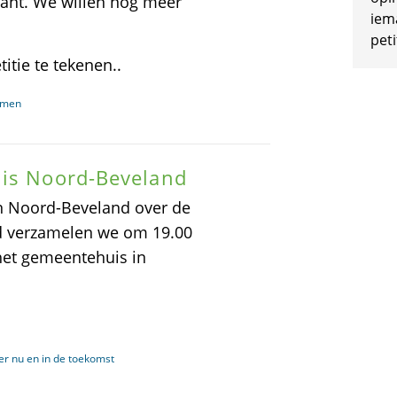
tant. We willen nog meer
iem
peti
tie te tekenen..
xamen
uis Noord-Beveland
n Noord-Beveland over de
d verzamelen we om 19.00
 het gemeentehuis in
r nu en in de toekomst