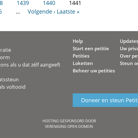
8
1439
1440
1441
5
…
Volgende ›
Laatste »
Help
Update
Start een petitie
Uw priv
ratie
Petities
Over pet
svorm
Loketten
Steun o
ons als u dat zélf aangeeft
Beheer uw petities
atssteun
ls voltooid
Doneer en steun Petit
HOSTING GESPONSORD DOOR
VERENIGING OPEN DOMEIN