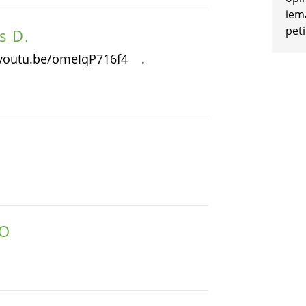
iem
peti
s D.
://youtu.be/omeIqP716f4 .
OO