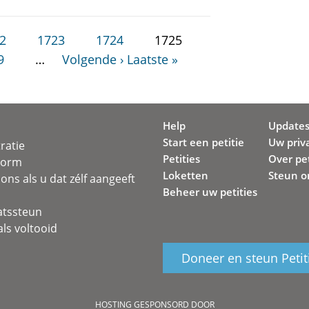
2
1723
1724
1725
9
…
Volgende ›
Laatste »
Help
Update
Start een petitie
Uw priv
ratie
Petities
Over pet
svorm
Loketten
Steun o
ons als u dat zélf aangeeft
Beheer uw petities
atssteun
ls voltooid
Doneer en steun Petit
HOSTING GESPONSORD DOOR