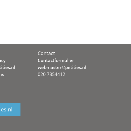
Contact
s
acy
Contactformulier
ities.nl
webmaster@petities.nl
020 7854412
ns
ies.nl