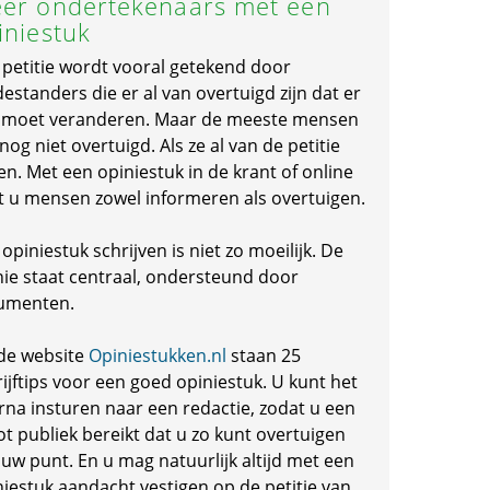
er ondertekenaars met een
iniestuk
 petitie wordt vooral getekend door
standers die er al van overtuigd zijn dat er
s moet veranderen. Maar de meeste mensen
 nog niet overtuigd. Als ze al van de petitie
en. Met een opiniestuk in de krant of online
t u mensen zowel informeren als overtuigen.
opiniestuk schrijven is niet zo moeilijk. De
nie staat centraal, ondersteund door
umenten.
de website
Opiniestukken.nl
staan 25
ijftips voor een goed opiniestuk. U kunt het
rna insturen naar een redactie, zodat u een
ot publiek bereikt dat u zo kunt overtuigen
 uw punt. En u mag natuurlijk altijd met een
niestuk aandacht vestigen op de petitie van