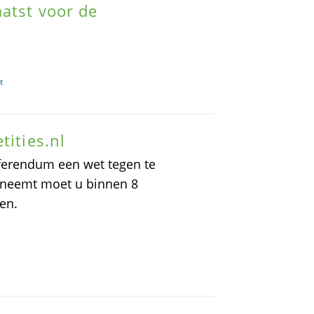
aatst voor de
t
tities.nl
ferendum een wet tegen te
nneemt moet u binnen 8
en.