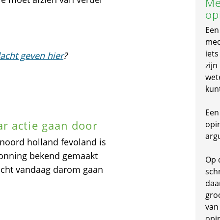
Me
op
Een
mede
iet
acht geven hier
?
zijn
wet
kun
Een 
r actie gaan door
opi
arg
 noord holland fevoland is
konning bekend gemaakt
Op 
recht vandaag darom gaan
schr
daa
gro
van
opi