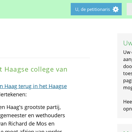
U, de petitionaris
Uw
Uw 
aan
doo
t Haagse college van
toe
pagi
n Haag terug in het Haagse
mog
dertekenen:
Hee
n Haag's grootste partij,
opni
urgemeester en wethouders
 van Richard de Mos en
e moet afzien van verder