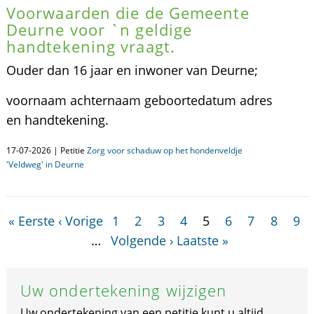
Voorwaarden die de Gemeente
Deurne voor `n geldige
handtekening vraagt.
Ouder dan 16 jaar en inwoner van Deurne;
voornaam achternaam geboortedatum adres
en handtekening.
17-07-2026 | Petitie
Zorg voor schaduw op het hondenveldje
'Veldweg' in Deurne
« Eerste
‹ Vorige
1
2
3
4
5
6
7
8
9
…
Volgende ›
Laatste »
Uw ondertekening wijzigen
Uw ondertekening van een petitie kunt u altijd