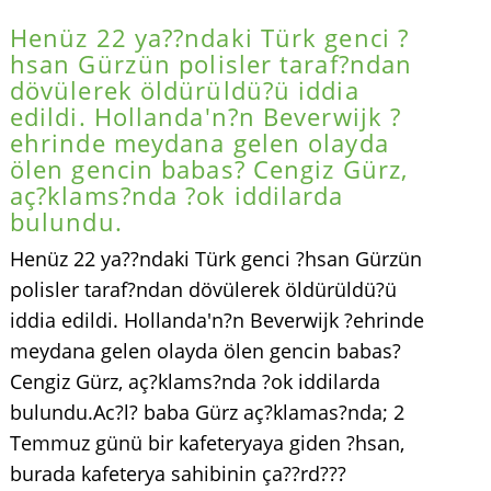
Henüz 22 ya??ndaki Türk genci ?
hsan Gürzün polisler taraf?ndan
dövülerek öldürüldü?ü iddia
edildi. Hollanda'n?n Beverwijk ?
ehrinde meydana gelen olayda
ölen gencin babas? Cengiz Gürz,
aç?klams?nda ?ok iddilarda
bulundu.
Henüz 22 ya??ndaki Türk genci ?hsan Gürzün
polisler taraf?ndan dövülerek öldürüldü?ü
iddia edildi. Hollanda'n?n Beverwijk ?ehrinde
meydana gelen olayda ölen gencin babas?
Cengiz Gürz, aç?klams?nda ?ok iddilarda
bulundu.Ac?l? baba Gürz aç?klamas?nda; 2
Temmuz günü bir kafeteryaya giden ?hsan,
burada kafeterya sahibinin ça??rd???