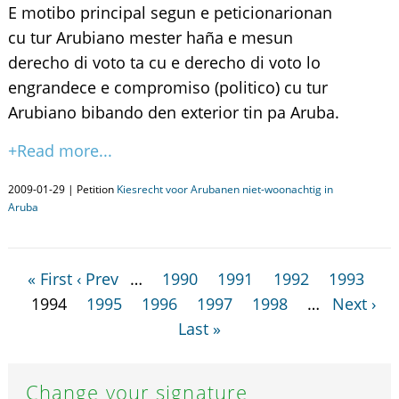
E motibo principal segun e peticionarionan
cu tur Arubiano mester haña e mesun
derecho di voto ta cu e derecho di voto lo
engrandece e compromiso (politico) cu tur
Arubiano bibando den exterior tin pa Aruba.
+Read more...
2009-01-29 | Petition
Kiesrecht voor Arubanen niet-woonachtig in
Aruba
« First
‹ Prev
…
1990
1991
1992
1993
1994
1995
1996
1997
1998
…
Next ›
Last »
Change your signature