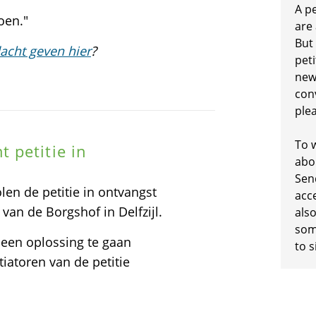
A p
oen."
are
But
acht geven hier
?
peti
new
conv
plea
To w
 petitie in
abo
Sen
en de petitie in ontvangst
acc
n de Borgshof in Delfzijl.
also
some
 een oplossing te gaan
to s
iatoren van de petitie