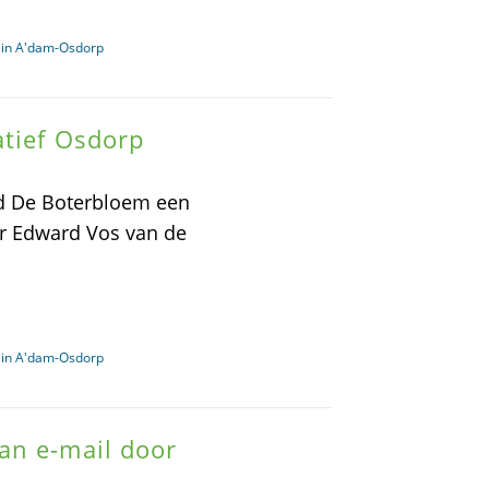
 in A'dam-Osdorp
atief Osdorp
ed De Boterbloem een
ter Edward Vos van de
 in A'dam-Osdorp
an e-mail door