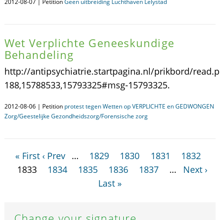
2012-08-07 | Petition
Geen uitbreiding Luchthaven Lelystad
Wet Verplichte Geneeskundige
Behandeling
http://antipsychiatrie.startpagina.nl/prikbord/read.
188,15788533,15793325#msg-15793325.
2012-08-06 | Petition
protest tegen Wetten op VERPLICHTE en GEDWONGEN
Zorg/Geestelijke Gezondheidszorg/Forensische zorg
« First
‹ Prev
…
1829
1830
1831
1832
1833
1834
1835
1836
1837
…
Next ›
Last »
Change your signature