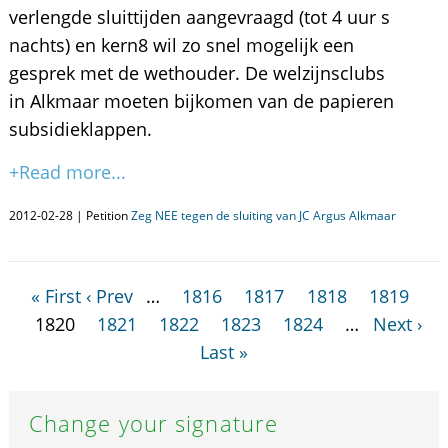
verlengde sluittijden aangevraagd (tot 4 uur s
nachts) en kern8 wil zo snel mogelijk een
gesprek met de wethouder. De welzijnsclubs
in Alkmaar moeten bijkomen van de papieren
subsidieklappen.
+Read more...
2012-02-28 | Petition
Zeg NEE tegen de sluiting van JC Argus Alkmaar
« First
‹ Prev
…
1816
1817
1818
1819
1820
1821
1822
1823
1824
…
Next ›
Last »
Change your signature